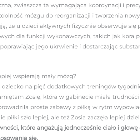
zna, zwłaszcza ta wymagająca koordynacji i precy
 zdolność mózgu do reorganizacji i tworzenia no
ą, że u dzieci aktywnych fizycznie obserwuje si
wych dla funkcji wykonawczych, takich jak kora 
oprawiając jego ukrwienie i dostarczając substan
lepiej wspierają mały mózg?
ać dziecko na pięć dodatkowych treningów tygodni
amiętam Zosię, która w gabinecie miała trudnośc
owadziła proste zabawy z piłką w rytm wypowiad
 piłki szło lepiej, ale też Zosia zaczęła lepiej dzie
wności, które angażują jednocześnie ciało i głow
tosowania się.