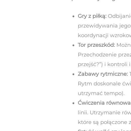
Gry z piłką:
Odbijanie
przewidywania jego t
koordynacji wzroko
Tor przeszkód:
Można
Przechodzenie prze
przejść?”) i kontrol
Zabawy rytmiczne:
T
Rytm doskonale ćwi
utrzymać tempo).
Ćwiczenia równowag
linii. Utrzymanie r
które są połączone 