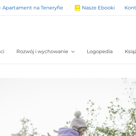
️ Apartament na Teneryfie
Nasze Ebooki
Kont
ci
Rozwój i wychowanie
Logopedia
Ksią