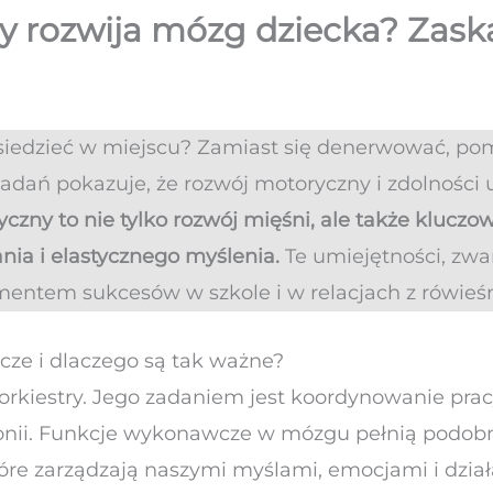
ny rozwija mózg dziecka? Zas
siedzieć w miejscu? Zamiast się denerwować, pomy
adań pokazuje, że rozwój motoryczny i zdolności
yczny to nie tylko rozwój mięśni, ale także kluczo
nia i elastycznego myślenia.
Te umiejętności, zw
ntem sukcesów w szkole i w relacjach z rówieś
cze i dlaczego są tak ważne?
orkiestry. Jego zadaniem jest koordynowanie pra
nii. Funkcje wykonawcze w mózgu pełnią podobną
re zarządzają naszymi myślami, emocjami i dzia