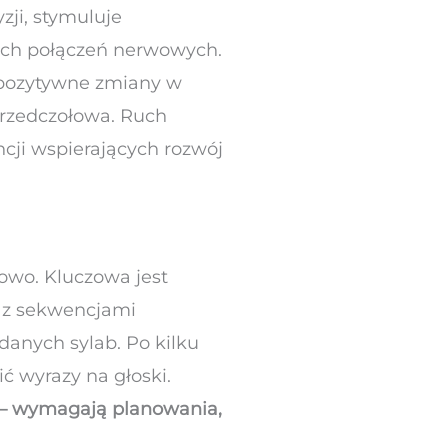
zji, stymuluje
wych połączeń nerwowych.
ę pozytywne zmiany w
przedczołowa. Ruch
cji wspierających rozwój
owo. Kluczowa jest
i z sekwencjami
anych sylab. Po kilku
lić wyrazy na głoski.
ę – wymagają planowania,