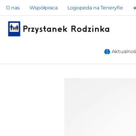
Przejdź
O nas
Współpraca
Logopeda na Teneryfie
☀
do
treści
Aktualnoś