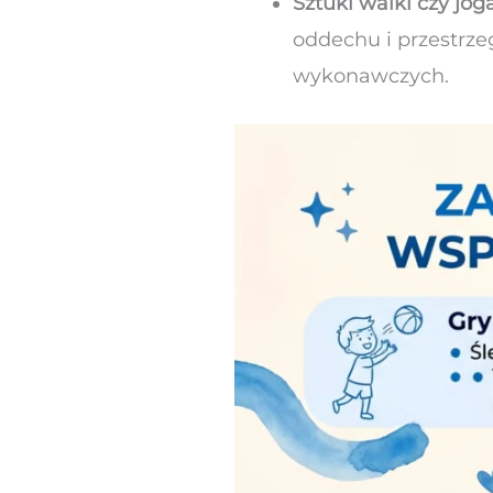
Sztuki walki czy joga
oddechu i przestrze
wykonawczych.