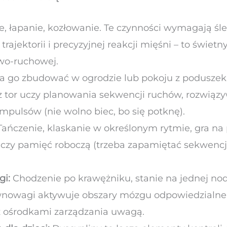
, łapanie, kozłowanie. Te czynności wymagają śle
rajektorii i precyzyjnej reakcji mięśni – to świetn
wo-ruchowej.
 go zbudować w ogrodzie lub pokoju z poduszek, 
z tor uczy planowania sekwencji ruchów, rozwiąz
i impulsów (nie wolno biec, bo się potknę).
ańczenie, klaskanie w określonym rytmie, gra na
czy pamięć roboczą (trzeba zapamiętać sekwencję
i:
Chodzenie po krawężniku, stanie na jednej no
ównowagi aktywuje obszary mózgu odpowiedzialne 
z ośrodkami zarządzania uwagą.