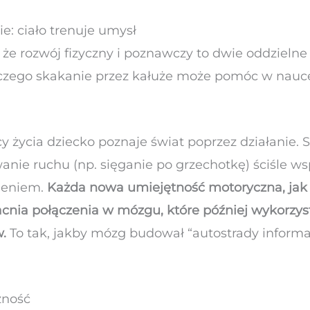
: ciało trenuje umysł
że rozwój fizyczny i poznawczy to dwie oddzielne 
aczego skakanie przez kałuże może pomóc w nauce
y życia dziecko poznaje świat poprzez działanie.
nie ruchu (np. sięganie po grzechotkę) ściśle ws
leniem.
Każda nowa umiejętność motoryczna, jak r
acnia połączenia w mózgu, które później wykorzy
.
To tak, jakby mózg budował “autostrady inform
zność