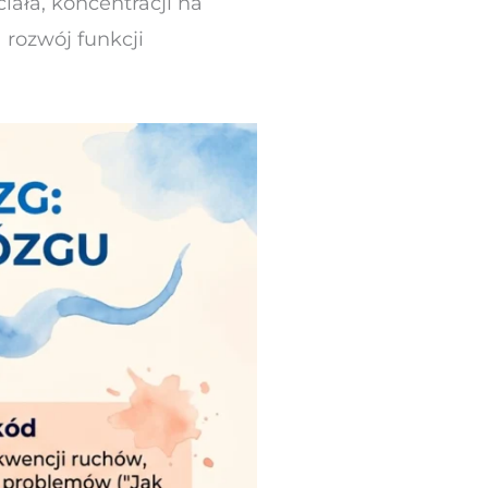
iała, koncentracji na
rozwój funkcji