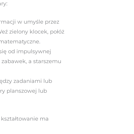
ry:
rmacji w umyśle przez
Weź zielony klocek, połóż
a matematyczne.
się od impulsywnej
ć zabawek, a starszemu
iędzy zadaniami lub
ry planszowej lub
ch kształtowanie ma