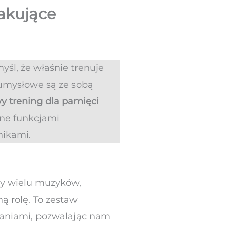
kakujące
śl, że właśnie trenuje
 umysłowe są ze sobą
wy trening dla pamięci
ane funkcjami
nikami.
cy wielu muzyków,
 rolę. To zestaw
łaniami, pozwalając nam