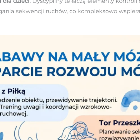
 dla dzieci:
Dyscypliny te łączą elementy kontroli c
gania sekwencji ruchów, co kompleksowo wspiera 