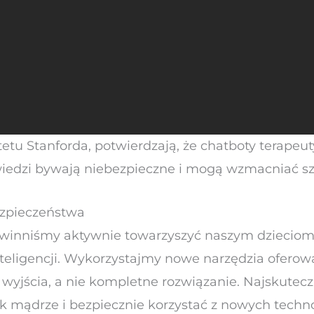
tetu Stanforda, potwierdzają, że chatboty terapeu
wiedzi bywają niebezpieczne i mogą wzmacniać sz
zpieczeństwa
owinniśmy aktywnie towarzyszyć naszym dziecio
nteligencji. Wykorzystajmy nowe narzędzia oferow
 wyjścia, a nie kompletne rozwiązanie. Najskutecz
k mądrze i bezpiecznie korzystać z nowych technol