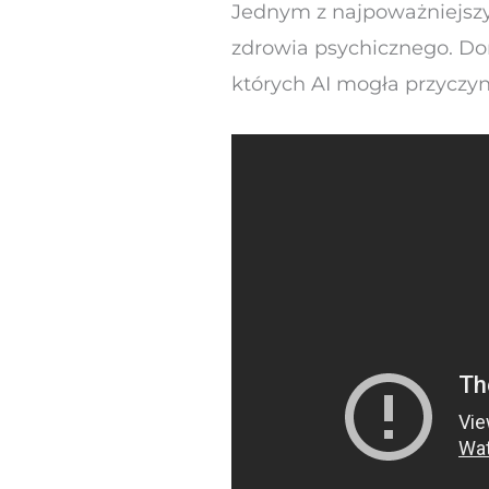
Jednym z najpoważniejszyc
zdrowia psychicznego. Do
których AI mogła przyczyn