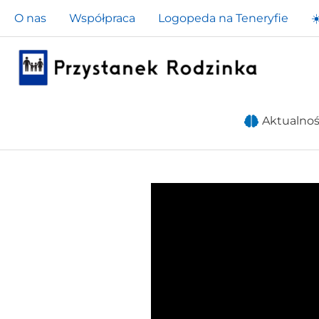
Przejdź
O nas
Współpraca
Logopeda na Teneryfie
☀
do
treści
Aktualnoś