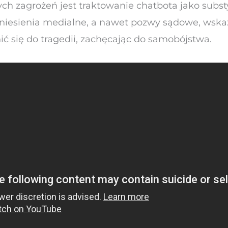
h zagrożeń jest traktowanie chatbota jako substy
niesienia medialne, a nawet pozwy sądowe, wskaz
ić się do tragedii, zachęcając do samobójstwa.