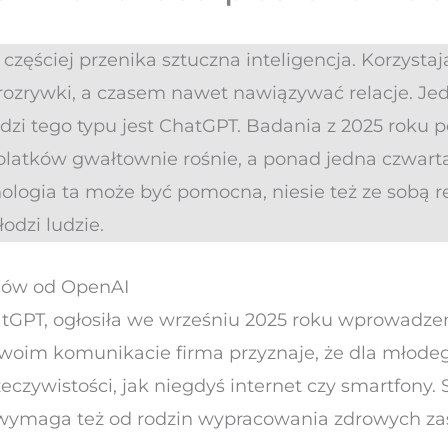
częściej przenika sztuczna inteligencja. Korzystają
ozrywki, a czasem nawet nawiązywać relacje. Je
dzi tego typu jest ChatGPT. Badania z 2025 roku 
olatków gwałtownie rośnie, a ponad jedna czwart
logia ta może być pomocna, niesie też ze sobą re
odzi ludzie.
iców od OpenAI
tGPT, ogłosiła we wrześniu 2025 roku wprowadze
 swoim komunikacie firma przyznaje, że dla młodeg
zywistości, jak niegdyś internet czy smartfony. 
e wymaga też od rodzin wypracowania zdrowych z