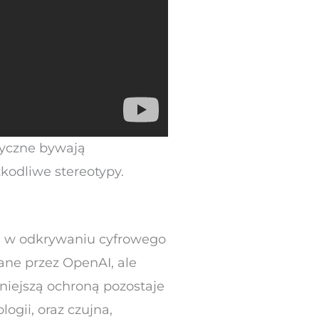
tyczne bywają
kodliwe stereotypy.
m w odkrywaniu cyfrowego
ane przez OpenAI, ale
niejszą ochroną pozostaje
ogii, oraz czujna,