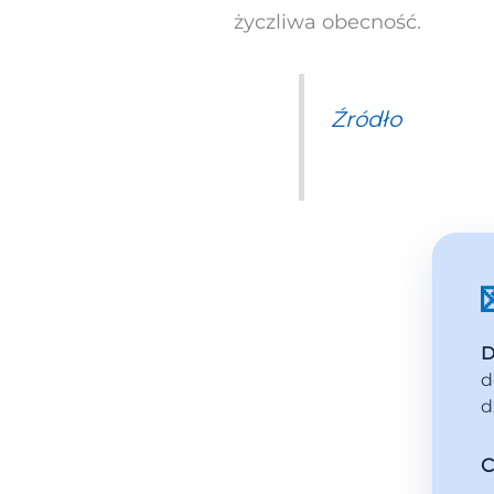
życzliwa obecność.
Źródło
D
d
d
C