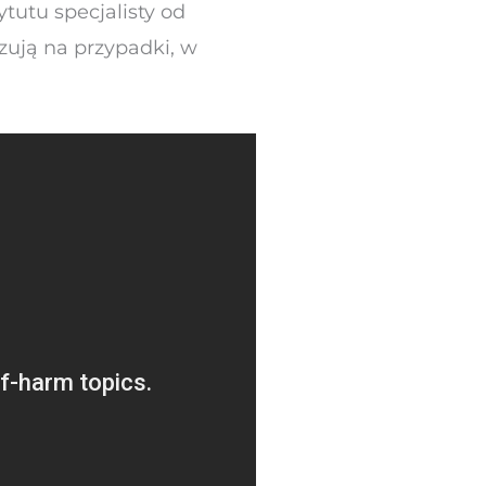
tutu specjalisty od
ują na przypadki, w