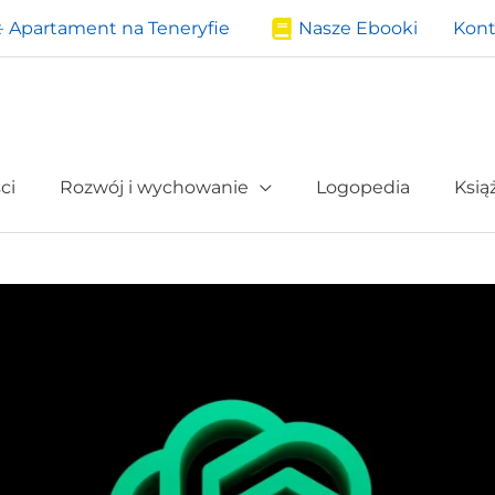
️ Apartament na Teneryfie
Nasze Ebooki
Kont
ci
Rozwój i wychowanie
Logopedia
Ksią