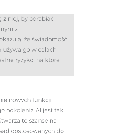
 z niej, by odrabiać
dnym z
pokazują, że świadomość
a używa go w celach
alne ryzyko, na które
nie nowych funkcji
o pokolenia AI jest tak
Stwarza to szanse na
asad dostosowanych do