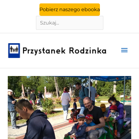
Szukaj
Przejdź
Pobierz naszego ebooka
do
treści
Głó
men