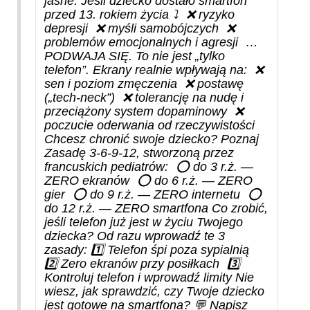
jasne. Jeśli dziecko dostało smartfon
przed 13. rokiem życia ⤵️ ❌ ryzyko
depresji ❌ myśli samobójczych ❌
problemów emocjonalnych i agresji …
PODWAJA SIĘ. To nie jest „tylko
telefon”. Ekrany realnie wpływają na: ❌
sen i poziom zmęczenia ❌ postawę
(„tech-neck”) ❌ tolerancję na nudę i
przeciążony system dopaminowy ❌
poczucie oderwania od rzeczywistości
Chcesz chronić swoje dziecko? Poznaj
Zasadę 3-6-9-12, stworzoną przez
francuskich pediatrów: ⭕ do 3 r.ż. —
ZERO ekranów ⭕ do 6 r.ż. — ZERO
gier ⭕ do 9 r.ż. — ZERO internetu ⭕
do 12 r.ż. — ZERO smartfona Co zrobić,
jeśli telefon już jest w życiu Twojego
dziecka? Od razu wprowadź te 3
zasady: 1️⃣ Telefon śpi poza sypialnią
2️⃣ Zero ekranów przy posiłkach 3️⃣
Kontroluj telefon i wprowadź limity Nie
wiesz, jak sprawdzić, czy Twoje dziecko
jest gotowe na smartfona? 💬 Napisz