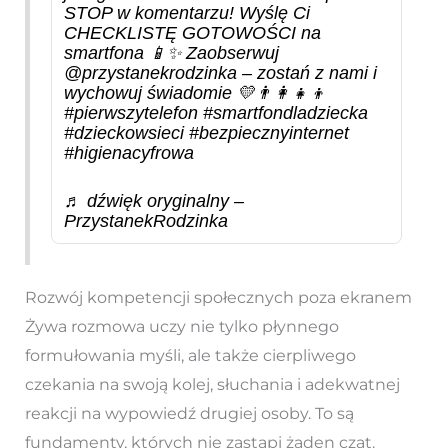
STOP w komentarzu! Wyślę Ci
CHECKLISTĘ GOTOWOŚCI na
smartfona 📱✨ Zaobserwuj
@przystanekrodzinka – zostań z nami i
wychowuj świadomie 💛👨‍👩‍👧‍👦
#pierwszytelefon
#smartfondladziecka
#dzieckowsieci
#bezpiecznyinternet
#higienacyfrowa
♬ dźwięk oryginalny –
PrzystanekRodzinka
Rozwój kompetencji społecznych poza ekranem
Żywa rozmowa uczy nie tylko płynnego
formułowania myśli, ale także cierpliwego
czekania na swoją kolej, słuchania i adekwatnej
reakcji na wypowiedź drugiej osoby. To są
fundamenty, których nie zastąpi żaden czat.