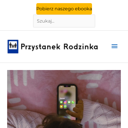
Szukaj
Przejdź
Pobierz naszego ebooka
do
treści
Głó
men