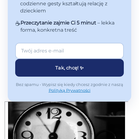
codzienne gesty kształtują relację z
dzieckiem
☕
Przeczytanie zajmie Ci 5 minut
– lekka
forma, konkretna treść
Tak, chcę! ✨
Bez spamu • Wypisz się kiedy chcesz zgodnie z naszą
Polityką Prywatności