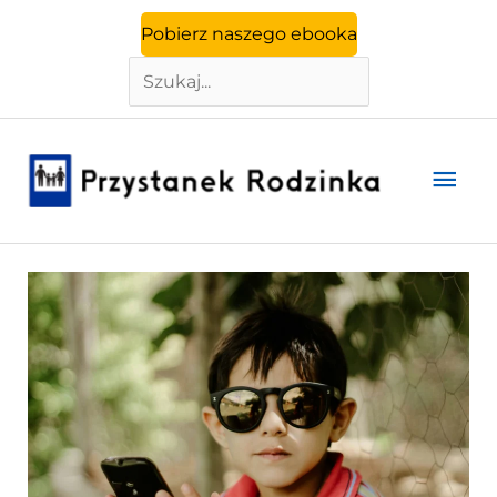
Szukaj
Przejdź
Pobierz naszego ebooka
do
treści
Głó
men