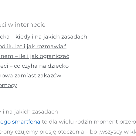
ci w internecie
ecka – kiedy i na jakich zasadach
d ilu lat i jak rozmawiać
nem – ile i jak ograniczać
eci – co czyha na dziecko
zmowa zamiast zakazów
pomocy
y i na jakich zasadach
zego smartfona
to dla wielu rodzin moment przeło
trony czujemy presję otoczenia – bo „wszyscy w kla