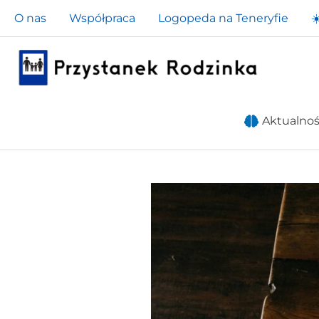
Przejdź
O nas
Współpraca
Logopeda na Teneryfie
☀
do
treści
Aktualnoś