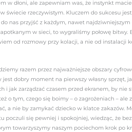
m w dłoni, ale zapewniam was, że instynkt macier
 w świecie rzeczywistym. Kluczem do sukcesu jest r
 do nas przyjść z każdym, nawet najdziwniejszym 
otkanym w sieci, to wygraliśmy połowę bitwy. 
em od rozmowy przy kolacji, a nie od instalacji kol
ziemy razem przez najważniejsze obszary cyfrowe
y jest dobry moment na pierwszy własny sprzęt, ja
 i jak zarządzać czasem przed ekranem, by nie st
ż o tym, czego się boimy – o zagrożeniach – ale z
ać, a nie by zamykać dziecko w klatce zakazów. M
u poczuli się pewniej i spokojniej, wiedząc, że b
którym towarzyszymy naszym pociechom krok po kr