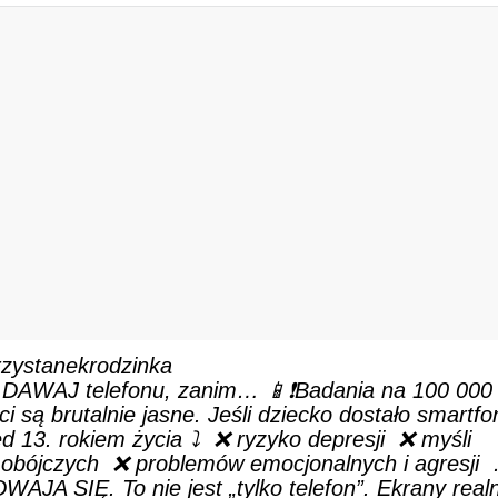
zystanekrodzinka
 DAWAJ telefonu, zanim… 📱❗Badania na 100 000
ci są brutalnie jasne. Jeśli dziecko dostało smartfo
d 13. rokiem życia ⤵️ ❌ ryzyko depresji ❌ myśli
obójczych ❌ problemów emocjonalnych i agresji
AJA SIĘ. To nie jest „tylko telefon”. Ekrany real