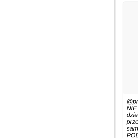
@pr
NIE
dzie
prze
sam
PODW