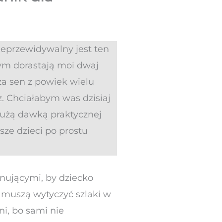
ieprzewidywalny jest ten
rym dorastają moi dwaj
za sen z powiek wielu
z. Chciałabym was dzisiaj
 dużą dawką praktycznej
sze dzieci po prostu
lnującymi, by dziecko
y muszą wytyczyć szlaki w
ni, bo sami nie