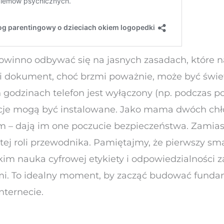
winno odbywać się na jasnych zasadach, które na
ki dokument, choć brzmi poważnie, może być świe
ch godzinach telefon jest wyłączony (np. podczas 
kacje mogą być instalowane. Jako mama dwóch chł
m – dają im one poczucie bezpieczeństwa. Zamias
tej roli przewodnika. Pamiętajmy, że pierwszy sma
kim nauka cyfrowej etykiety i odpowiedzialności za
mi. To idealny moment, by zacząć budować fund
nternecie.