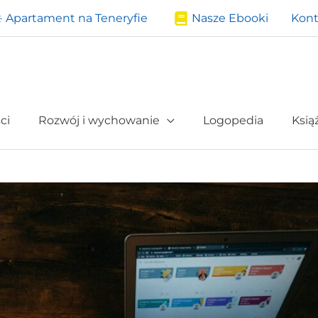
️ Apartament na Teneryfie
Nasze Ebooki
Kont
ci
Rozwój i wychowanie
Logopedia
Ksią