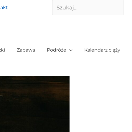
Szukaj
akt
żki
Zabawa
Podróże
Kalendarz ciąży