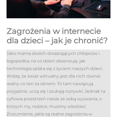
Zagrożenia w internecie
dla dzieci – jak je chronić?
Jako mama dwóch dorastających chłopców i
logopedka, na co dzień obserwuję, jak
technologia splata się z życiem naszych dzieci.
Widzę, że świat wirtualny jest dla nich równie
realny co ten za oknem. To tam nawiązują
przyjaźnie, uczą się i szukają rozrywki. Jednak ta
cyfrowa przestrzeń niesie ze sobą wyzwania, o
których my, rodzice, musimy wiedzieć.
Zrozumienie, jakie są realne zagrożenia w