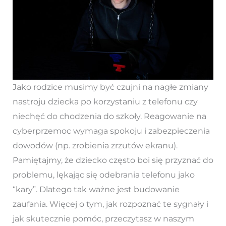
Jako rodzice musimy być czujni na nagłe zmiany
nastroju dziecka po korzystaniu z telefonu czy
niechęć do chodzenia do szkoły. Reagowanie na
cyberprzemoc wymaga spokoju i zabezpieczenia
dowodów (np. zrobienia zrzutów ekranu).
Pamiętajmy, że dziecko często boi się przyznać do
problemu, lękając się odebrania telefonu jako
“kary”. Dlatego tak ważne jest budowanie
zaufania. Więcej o tym, jak rozpoznać te sygnały i
jak skutecznie pomóc, przeczytasz w naszym