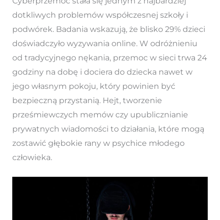
Cyberprzemoc stała się jednym z najbardziej
dotkliwych problemów współczesnej szkoły i
podwórek. Badania wskazują, że blisko 29% dzieci
doświadczyło wyzywania online. W odróżnieniu
od tradycyjnego nękania, przemoc w sieci trwa 24
godziny na dobę i dociera do dziecka nawet w
jego własnym pokoju, który powinien być
bezpieczną przystanią. Hejt, tworzenie
prześmiewczych memów czy upublicznianie
prywatnych wiadomości to działania, które mogą
zostawić głębokie rany w psychice młodego
człowieka.