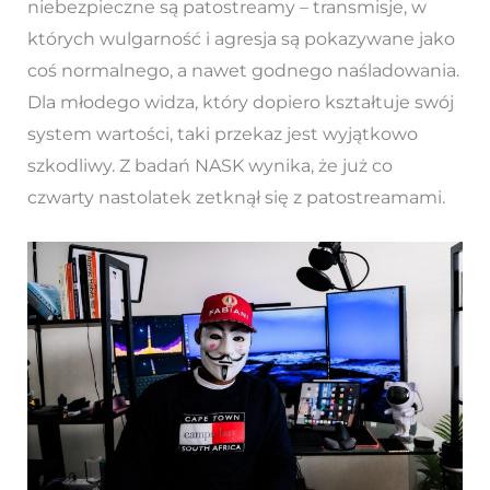
niebezpieczne są patostreamy – transmisje, w
których wulgarność i agresja są pokazywane jako
coś normalnego, a nawet godnego naśladowania.
Dla młodego widza, który dopiero kształtuje swój
system wartości, taki przekaz jest wyjątkowo
szkodliwy. Z badań NASK wynika, że już co
czwarty nastolatek zetknął się z patostreamami.