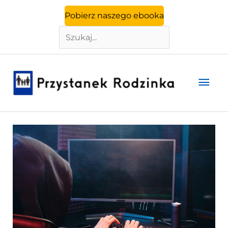
Szukaj
Przejdź
Pobierz naszego ebooka
do
treści
Głó
men