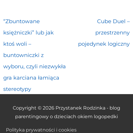
“Zbuntowane
Cube Duel –
księżniczki” lub jak
przestrzenny
ktoś woli –
pojedynek logiczny
buntowniczki z
wyboru, czyli niezwykła
gra karciana łamiąca
stereotypy
Copyright © 2026
Przystanek Rodzinka - blog
parentingowy o dzieciach okiem logopedki
Polityka prywatności i cookies