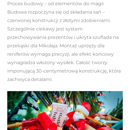
Proces budowy – od elementów do magii
Budowa rozpoczyna się od składania sań –
czerwonej konstrukcji z złotymi zdobieniami.
Szczególnie ciekawy jest system
przechowywania prezentów i ukryta szuflada na
przekąski dla Mikołaja. Montaż uprzęży dla
reniferów wymaga precyzji, ale efekt końcowy
wynagradza włożony wysiłek. Całość tworzy
imponującą 30-centymetrową konstrukcję, która
zachwyca detalami.