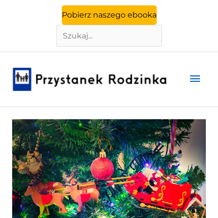
Szukaj
Przejdź
Pobierz naszego ebooka
do
treści
Głó
men