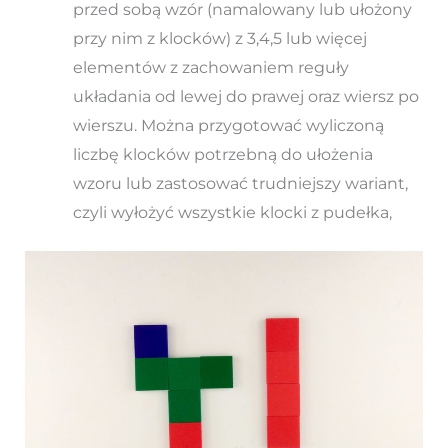
przed sobą wzór (namalowany lub ułożony
przy nim z klocków) z 3,4,5 lub więcej
elementów z zachowaniem reguły
układania od lewej do prawej oraz wiersz po
wierszu. Można przygotować wyliczoną
liczbę klocków potrzebną do ułożenia
wzoru lub zastosować trudniejszy wariant,
czyli wyłożyć wszystkie klocki z pudełka,