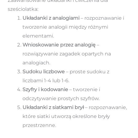
Zaawansowane układanki i ćwiczenia dla
sześciolatka:
Układanki z analogiami
– rozpoznawanie i
tworzenie analogii między różnymi
elementami.
Wnioskowanie przez analogię
–
rozwiązywanie zagadek opartych na
analogiach.
Sudoku liczbowe
– proste sudoku z
liczbami 1-4 lub 1-6.
Szyfry i kodowanie
– tworzenie i
odczytywanie prostych szyfrów.
Układanki z siatkami brył
– rozpoznawanie,
które siatki utworzą określone bryły
przestrzenne.