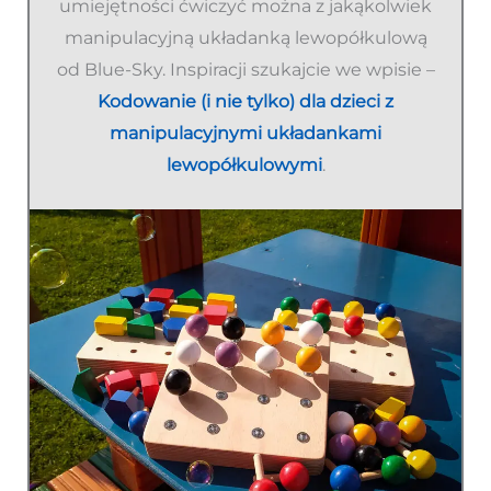
umiejętności ćwiczyć można z jakąkolwiek
manipulacyjną układanką lewopółkulową
od Blue-Sky. Inspiracji szukajcie we wpisie –
Kodowanie (i nie tylko) dla dzieci z
manipulacyjnymi układankami
lewopółkulowymi
.