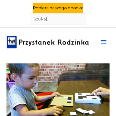
Szukaj
Przejdź
Pobierz naszego ebooka
do
treści
Głó
men