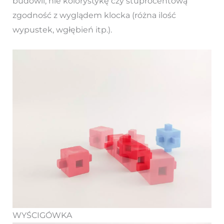
budowli, nie kolorystykę czy stuprocentową
zgodność z wyglądem klocka (różna ilość
wypustek, wgłębień itp.).
WYŚCIGÓWKA