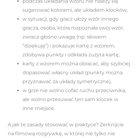
podczas układania wzoru nie należy się
sugerować kolorami, ale układem klocków,
w sytuacji, gdy gracz ułoży wzór innego
gracza, osoba, która rozpoznała swój wzór,
zwraca głośno uwagę (np. słowem
“dziękuję”) i pokazuje kartę z wzorem,
zdobywa punkty i odkłada zużyta kartę,
karty z wzorem można obracać, aby szybciej
dopasować własny układ (punkty można
przyznawać za układy symetryczne),
w grze nie wolno cofać ruchu przeciwnika,
ale wolno przesuwać ten sam klocek w
inne miejsce.
A jak te zasady stosować w praktyce? Zerknijcie
na filmową rozgrywkę, w której nie tylko nie