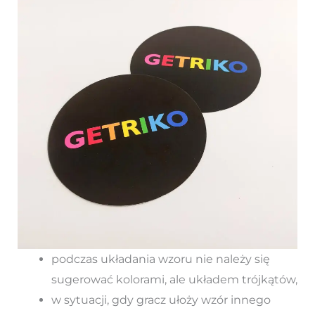
podczas układania wzoru nie należy się
sugerować kolorami, ale układem trójkątów,
w sytuacji, gdy gracz ułoży wzór innego