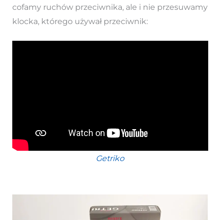
cofamy ruchów przeciwnika, ale i nie przesuwamy
klocka, którego używał przeciwnik:
Getriko