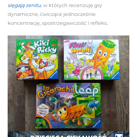
sięgają zenitu
, w których recenzuję gry
dynamiczne, ćwiczące jednocześnie
koncentrację, spostrzegawczość i refleks.