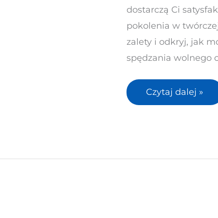
dostarczą Ci satysfak
ciała
pokolenia w twórczej
–
zalety i odkryj, jak
dlaczego
spędzania wolnego c
każdy
powinien
Czytaj dalej »
spróbować?