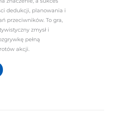
ma znaczenie, a sukces
ci dedukcji, planowania i
ń przeciwników. To gra,
ywistyczny zmysł i
rozgrywkę pełną
otów akcji.