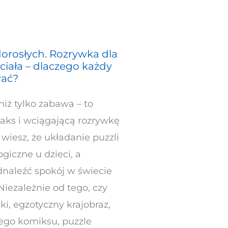
 dorosłych. Rozrywka dla
 ciała – dlaczego każdy
wać?
niż tylko zabawa – to
laks i wciągającą rozrywkę
y wiesz, że układanie puzzli
giczne u dzieci, a
naleźć spokój w świecie
iezależnie od tego, czy
ki, egzotyczny krajobraz,
ego komiksu, puzzle