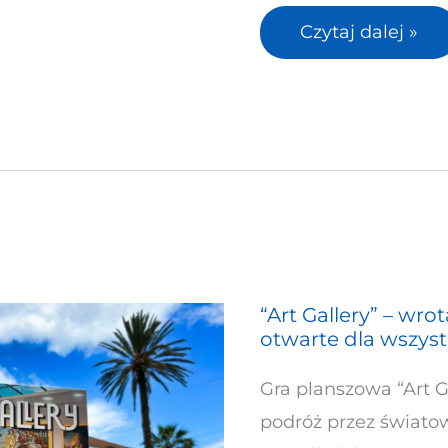
Czytaj dalej »
“Art Gallery” – wro
“Art
otwarte dla wszyst
Gallery”
–
Gra planszowa “Art G
wrota
podróż przez światowe