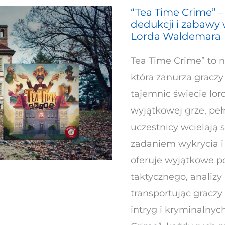
“Tea Time Crime” –
“Tea
dedukcji i zabawy
Time
Lorda Waldemara
Crime”
Tea Time Crime” to 
–
która zanurza gracz
strategiczna
tajemnic świecie lo
gra
wyjątkowej grze, pełn
dedukcji
uczestnicy wcielają 
i
zadaniem wykrycia i 
zabawy
oferuje wyjątkowe p
w
taktycznego, analizy
eleganckim
transportując graczy
świecie
intryg i kryminalny
Lorda