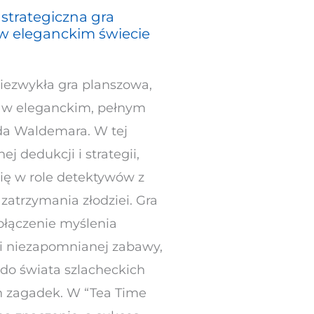
 strategiczna gra
 w eleganckim świecie
niezwykła gra planszowa,
y w eleganckim, pełnym
rda Waldemara. W tej
ej dedukcji i strategii,
się w role detektywów z
zatrzymania złodziei. Gra
ołączenie myślenia
 i niezapomnianej zabawy,
 do świata szlacheckich
ch zagadek. W “Tea Time