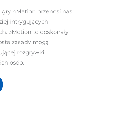
 gry 4Mation przenosi nas
ziej intrygujących
ch. 3Motion to doskonały
roste zasady mogą
ującej rozgrywki
óch osób.