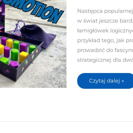
logiczna
Następca popularnej
układanka,
w świat jeszcze bard
która
łamigłówek logiczny
wciąga
przykład tego, jak p
bez
prowadzić do fascyn
reszty!
strategicznej dla dw
Czytaj dalej »