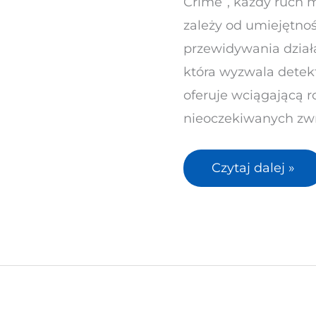
Crime”, każdy ruch 
Waldemara
zależy od umiejętnoś
przewidywania działa
która wyzwala detekt
oferuje wciągającą 
nieoczekiwanych zwr
Czytaj dalej »