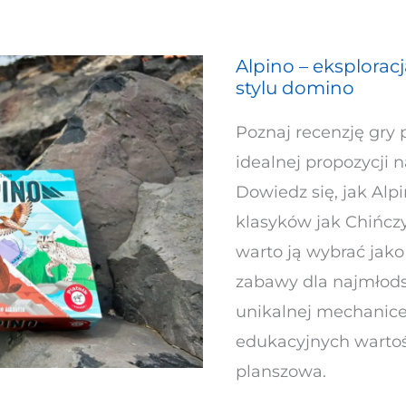
Alpino – eksploracj
Alpino
stylu domino
–
eksploracja
Poznaj recenzję gry 
alpejskich
idealnej propozycji n
siedlisk
Dowiedz się, jak Alpi
w
klasyków jak Chińcz
stylu
warto ją wybrać jako
domino
zabawy dla najmłods
unikalnej mechanice,
edukacyjnych wartośc
planszowa.