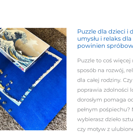
Puzzle dla dzieci i
Puzzle
umysłu i relaks dla
dla
powinien spróbo
dzieci
Puzzle to coś więcej 
i
sposób na rozwój, re
dorosłych.
dla całej rodziny. Cz
Rozrywka
poprawia zdolności lo
dla
dorosłym pomaga od
umysłu
pełnym pośpiechu? N
i
wybierasz dzieło sztu
relaks
czy motyw z ulubion
dla