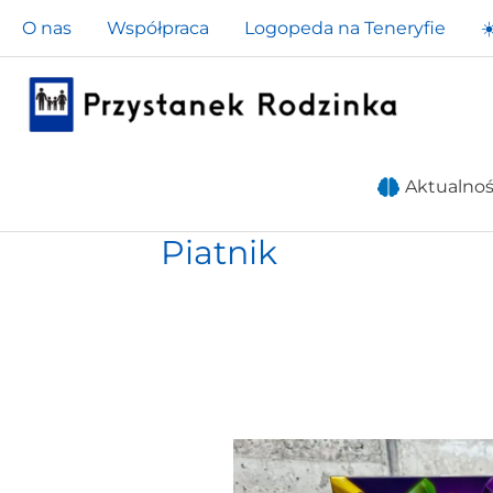
Przejdź
O nas
Współpraca
Logopeda na Teneryfie
☀
do
treści
Aktualnoś
Piatnik