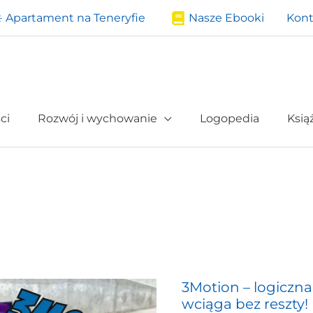
️ Apartament na Teneryfie
Nasze Ebooki
Kont
ci
Rozwój i wychowanie
Logopedia
Ksią
3Motion – logiczna
3Motion
wciąga bez reszty!
–