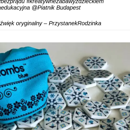
ybezprądu
#kreatywnezabawyzdzieckiem
aedukacyjna
@Piatnik Budapest
źwięk oryginalny – PrzystanekRodzinka