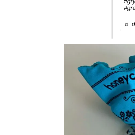
#gr
#gr
♬ d