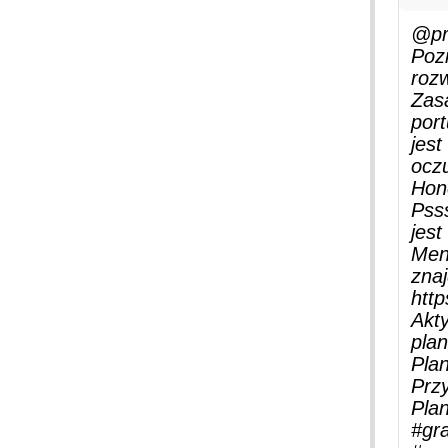
@pr
Poz
rozw
Zasa
port
jest
oczu
Hone
Psss
jes
Mens
zna
http
Akt
plan
Pla
Przy
Pla
#gr