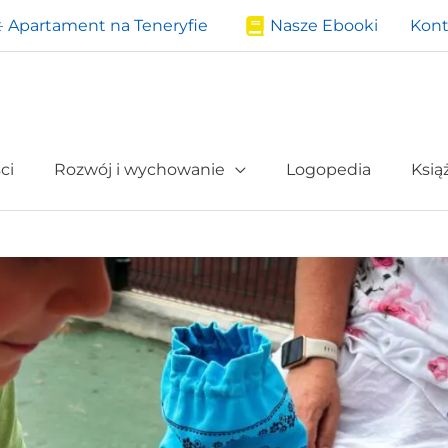
️ Apartament na Teneryfie
Nasze Ebooki
Kont
ci
Rozwój i wychowanie
Logopedia
Ksią