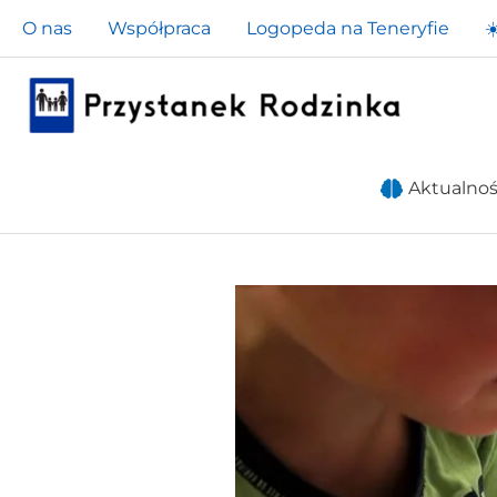
Przejdź
O nas
Współpraca
Logopeda na Teneryfie
☀
do
treści
Aktualnoś