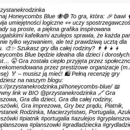
zystanekrodzinka
naj Honeycombs Blue 🐝🔵 To gra, która: 🎉 bawi 
ija umiejętności logiczne 👀 uczy spostrzegawczoś
dy są proste, a piękna grafika inspirowana
ugalskimi kafelkami azulejos sprawia, że każda par
 nie tylko wyzwaniem, ale też prawdziwą ucztą dla
. 🎨✨ Szukasz gry dla całej rodziny? 👨‍👩‍👧‍👦
ycombs Blue będzie idealna dla dzieci i dorosłych
t… 🤫 Gra została ciepło przyjęta przez społeczno
t rekomendowana przez prestiżowe organizacje (m.
ę) 🏅 – musisz ją mieć! 🛍️ Pełną recenzję gry
jdziesz na naszym blogu:
s://przystanekrodzinka.pl/honeycombs-blue/ 📖
ywny link w BIO @przystanekrodzinka 🔗 Gra
szowa, Gra dla dzieci, Gra dla całej rodziny,
nszówki, Gra imprezowa, Gry bez prądu, Piatnik,
stanek Rodzinka, Macierzyństwo, Portugalia, Azul
nszówki
#piatnik
#portugalia
#azulejos
#gryplanszo
aplanszowa
#planszowki
#gradladziecka
#grydladzi