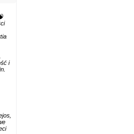
🧠
ci
tia
.
ść i
in.
ejos,
we
eci