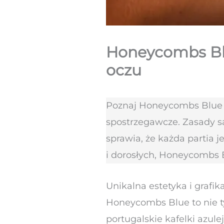
Honeycombs Blue
oczu
Poznaj Honeycombs Blue – g
spostrzegawcze. Zasady są
sprawia, że każda partia j
i dorosłych, Honeycombs B
Unikalna estetyka i grafik
Honeycombs Blue to nie tylk
portugalskie kafelki azule