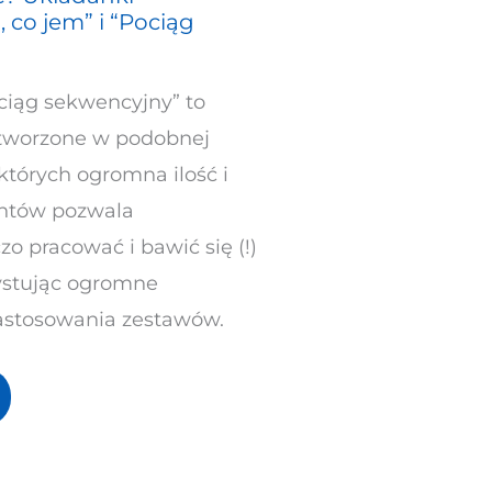
co jem” i “Pociąg
ciąg sekwencyjny” to
, tworzone w podobnej
 których ogromna ilość i
ntów pozwala
zo pracować i bawić się (!)
ystując ogromne
zastosowania zestawów.