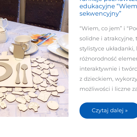
stymulować
edukacyjne “Wiem, 
rozwój
sekwencyjny”
mowy
“Wiem, co jem” i “Po
i
solidne i atrakcyjne
inne
stylistyce układanki,
funkcje
różnorodność eleme
poznawcze?
interaktywnie i twórc
Układanki
z dzieckiem, wykorz
edukacyjne
możliwości i liczne 
“Wiem,
co
Czytaj dalej »
jem”
i
“Pociąg