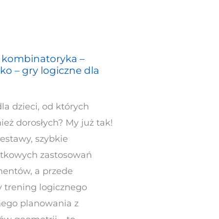
, kombinatoryka –
ko – gry logiczne dla
la dzieci, od których
eż dorosłych? My już tak!
estawy, szybkie
atkowych zastosowań
mentów, a przede
 trening logicznego
znego planowania z