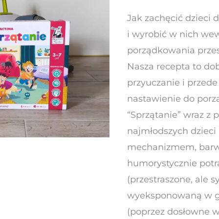
“Sprzątanie”
Jak zachęcić dzieci 
od
i wyrobić w nich we
Kapitana
porządkowania przes
Nauki
Nasza recepta to dob
wymiata
przyuczanie i przed
–
nastawienie do porz
nie
“Sprzątanie” wraz z
tylko
najmłodszych dzieci
kłębki
mechanizmem, barwn
kurzu
humorystycznie po
(przestraszone, ale 
wyeksponowaną w grz
(poprzez dosłowne w