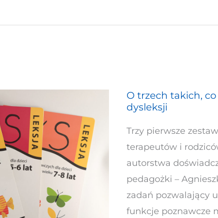
sekwencyjny”
O trzech takich, co
O
dysleksji
trzech
takich,
Trzy pierwsze zestaw
co
terapeutów i rodziców
przeciwdziałają
autorstwa doświadcz
dysleksji
pedagożki – Agnieszk
zadań pozwalający 
funkcje poznawcze m