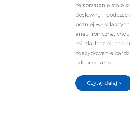
że sprzątanie staje 
dosłowną – podczas 
później we własnych
anachroniczną, choć
miotłą, lecz nieco ba
zdecydowanie bardz
odkurzaczem.
Czytaj dalej »