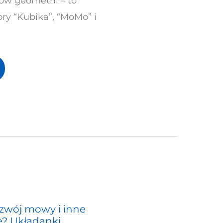
w geometrii – to
ry “Kubika”, “MoMo” i
zwój mowy i inne
e? Układanki