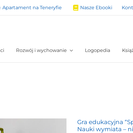
️ Apartament na Teneryfie
Nasze Ebooki
Kont
ci
Rozwój i wychowanie
Logopedia
Ksią
Gra edukacyjna “S
Gra
Nauki wymiata – ni
edukacyjna