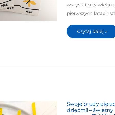
wszystkim w wieku 
pierwszych latach sz
Czytaj dalej »
Swoje brudy pierz
Swoje
dziećmi! – świetny
brudy