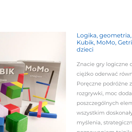
Logika, geometria
Logika,
Kubik, MoMo, Getri
geometria,
dzieci
kombinatoryka
Znacie gry logiczne d
–
ciężko oderwać równi
Kubik,
Poręczne podróżne z
MoMo,
rozgrywki, moc dod
Getriko
poszczególnych ele
–
wszystkim doskonały
gry
myślenia, strategic
logiczne