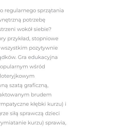
do regularnego sprzątania
wnętrzną potrzebę
trzeni wokół siebie?
ry przykład, stopniowe
e wszystkim pozytywnie
ądków. Gra edukacyjna
 popularnym wśród
 loteryjkowym
ą szatą graficzną,
traktowanym brudem
sympatyczne kłębki kurzu) i
e siłą sprawczą dzieci
ymiatanie kurzu) sprawia,