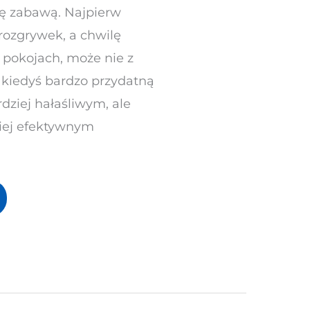
się zabawą. Najpierw
rozgrywek, a chwilę
 pokojach, może nie z
 kiedyś bardzo przydatną
rdziej hałaśliwym, ale
iej efektywnym