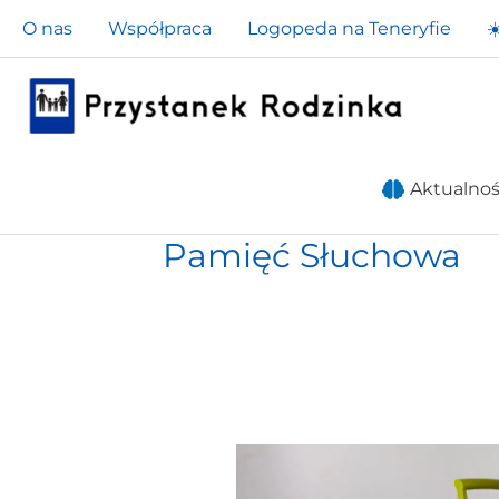
Przejdź
O nas
Współpraca
Logopeda na Teneryfie
☀
do
treści
Aktualnoś
Pamięć Słuchowa