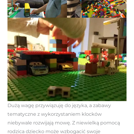
Dużą wagę przywiązuję do języka, a zabawy
tematyczne z wykorzystaniem klocków
niebywale rozwijają mowę. Z niewielką pomocą
rodzica dziecko może wzbogacić swoje