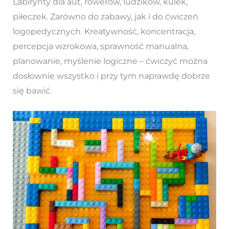
Labirynty dla aut, rowerów, ludzików, kulek,
piłeczek. Zarówno do zabawy, jak i do ćwiczeń
logopedycznych. Kreatywność, koncentracja,
percepcja wzrokowa, sprawność manualna,
planowanie, myślenie logiczne – ćwiczyć można
dosłownie wszystko i przy tym naprawdę dobrze
się bawić.