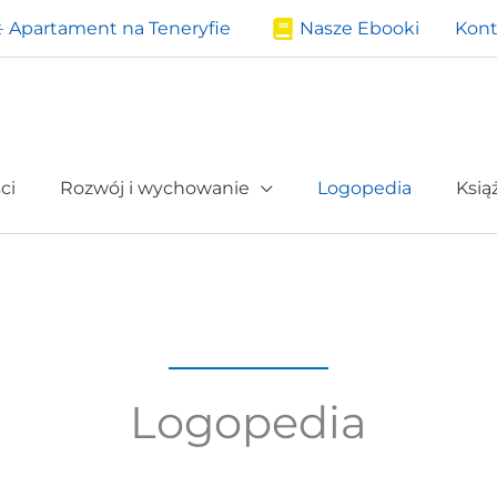
️ Apartament na Teneryfie
Nasze Ebooki
Kont
ci
Rozwój i wychowanie
Logopedia
Ksią
Logopedia