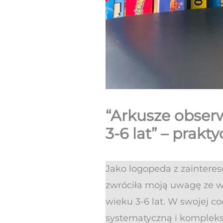
“Arkusze obserw
3-6 lat” – prak
Jako logopeda z zaintere
zwróciła moją uwagę ze wz
wieku 3-6 lat. W swojej c
systematyczną i komplek