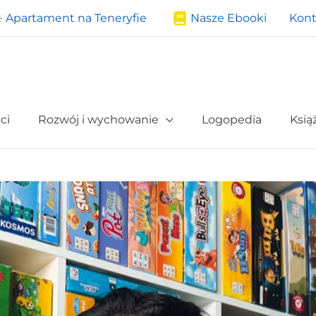
️ Apartament na Teneryfie
Nasze Ebooki
Kont
ci
Rozwój i wychowanie
Logopedia
Ksią