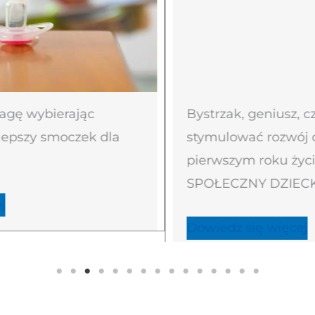
gę wybierając
Bystrzak, geniusz, cz
lepszy smoczek dla
stymulować rozwój d
pierwszym roku życ
SPOŁECZNY DZIECK
Dowiedz się więcej