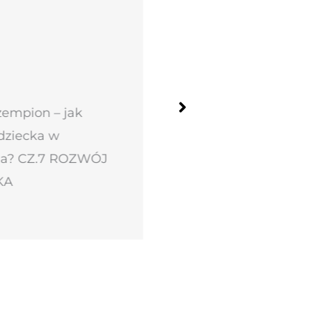
empion – jak
Młody naukowiec – eks
ziecka w
dzieci
ia? CZ.7 ROZWÓJ
Dowiedz się więcej
A