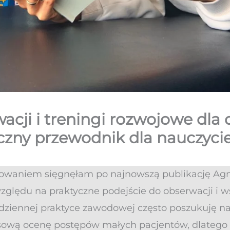
acji i treningi rozwojowe dla 
tyczny przewodnik dla nauczycie
sowaniem sięgnęłam po najnowszą publikację Agni
ględu na praktyczne podejście do obserwacji i ws
odziennej praktyce zawodowej często poszukuję na
sową ocenę postępów małych pacjentów, dlatego 