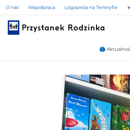
Przejdź
O nas
Współpraca
Logopeda na Teneryfie
☀
do
treści
Aktualnoś