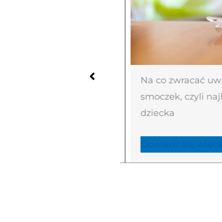
ejętności społeczne
Na co zwracać uwa
smoczek, czyli naj
dziecka
ej
Dowiedz się więcej