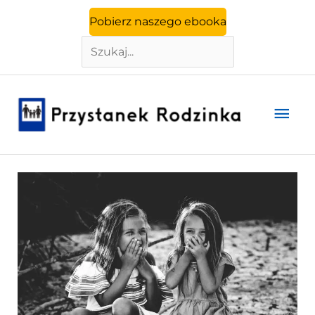
Szukaj
Przejdź
Pobierz naszego ebooka
do
treści
Głó
men