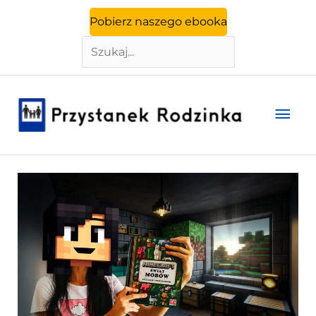
Szukaj
Przejdź
Pobierz naszego ebooka
do
treści
Głó
men