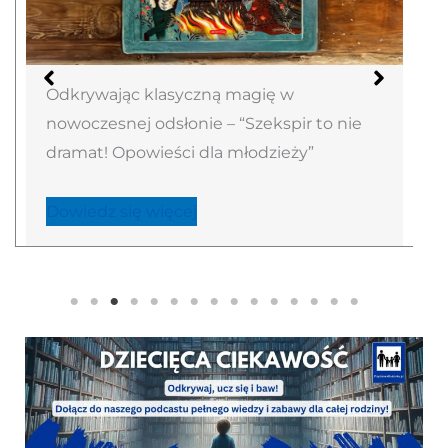
Magiczna skrzynka pełna
MUMINKOWYCH skarbów – “Poczta z
Doliny Muminków” zachwyca małych
odkrywców
Dowiedz się więcej