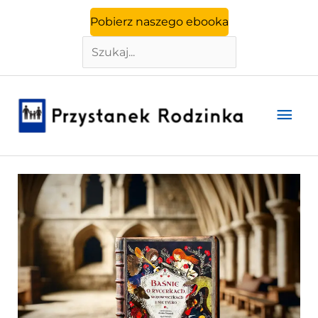
Szukaj
Przejdź
Pobierz naszego ebooka
do
treści
Głó
men