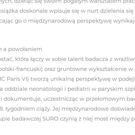
nych, dzieląc się swoim bogatym warsztatem pracy
 książka doskonale wpisuje się w nurt dzielenia się
ając go o międzynarodową perspektywę wynikając
m a powołaniem
tać, która łączy w sobie talent badacza z wrażliwo
lski-francuski) oraz gruntowne wykształcenie w dz
C Paris VI) tworzą unikalną perspektywę w podejś
 oddziale neonatologii i pediatrii w paryskim szp
ada i dokumentuje, uczestnicząc w przełomowym b
28. tygodniem ciąży. Jej międzynarodowe doświad
rupie badawczej SURO czynią z niej most między p