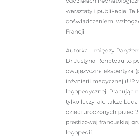
oddziałach neonatologicz
warsztaty i publikacje. Ta
doświadczeniem, wzbogac
Francji.
Autorka – między Paryże
Dr Justyna Reneteau to pos
dwujęzyczna ekspertyza (po
inżynierii medycznej (UPM
logopedycznej. Pracując na
tylko leczy, ale także b
dzieci urodzonych przed 
prestiżowej francuskiej g
logopedii.