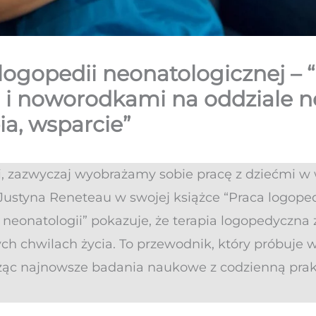
logopedii neonatologicznej – 
 i noworodkami na oddziale ne
ia, wsparcie”
i, zazwyczaj wyobrażamy sobie pracę z dziećmi w
ustyna Reneteau w swojej książce “Praca logope
eonatologii” pokazuje, że terapia logopedyczna 
ych chwilach życia. To przewodnik, który próbuje w
ącząc najnowsze badania naukowe z codzienną prak