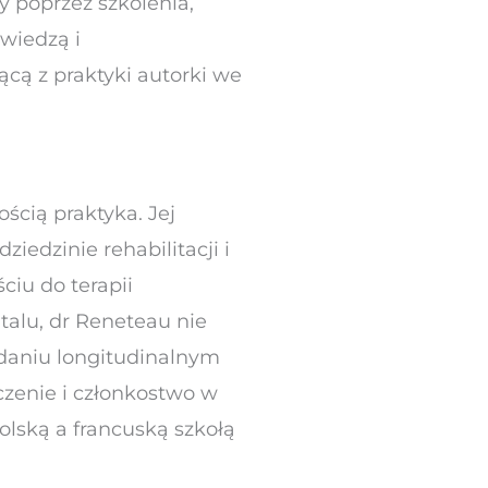
 poprzez szkolenia,
 wiedzą i
ą z praktyki autorki we
ścią praktyka. Jej
iedzinie rehabilitacji i
ciu do terapii
italu, dr Reneteau nie
adaniu longitudinalnym
czenie i członkostwo w
olską a francuską szkołą