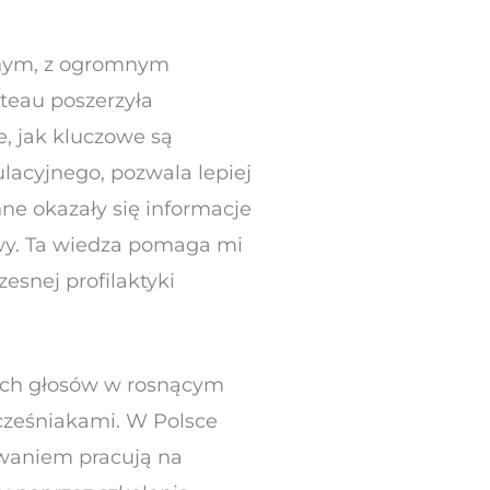
lnym, z ogromnym
teau poszerzyła
e, jak kluczowe są
lacyjnego, pozwala lepiej
ne okazały się informacje
owy. Ta wiedza pomaga mi
esnej profilaktyki
nych głosów w rosnącym
cześniakami. W Polsce
owaniem pracują na