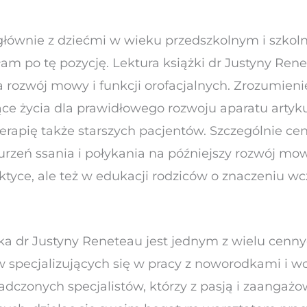
głównie z dziećmi w wieku przedszkolnym i szko
m po tę pozycję. Lektura książki dr Justyny Rene
 rozwój mowy i funkcji orofacjalnych. Zrozumieni
ące życia dla prawidłowego rozwoju aparatu artyku
rapię także starszych pacjentów. Szczególnie cen
rzeń ssania i połykania na późniejszy rozwój m
ktyce, ale też w edukacji rodziców o znaczeniu wcz
ążka dr Justyny Reneteau jest jednym z wielu cen
w specjalizujących się w pracy z noworodkami i w
dczonych specjalistów, którzy z pasją i zaangaż