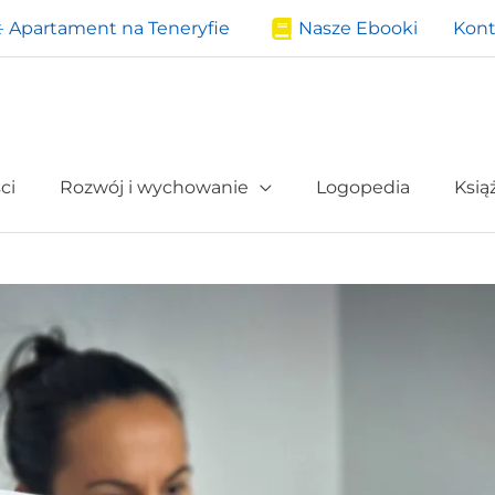
️ Apartament na Teneryfie
Nasze Ebooki
Kont
ci
Rozwój i wychowanie
Logopedia
Ksią