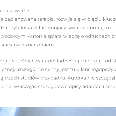
ra i zawartość
ie zaplanowana terapia, rozwija się w pięciu kluc
za czytelnika w fascynujący świat oralności, rozp
 płodowym. Autorka splata wiedzę o odruchach o
ikacyjnym znaczeniem.
temat wcześniactwa z dokładnością chirurga – od s
icznej. Szczególnie cenny jest tu bilans logopedy
zą trzech studiów przypadku. Autorka nie szczęd
ienia, włączając szczegółowe opisy adaptacji sm