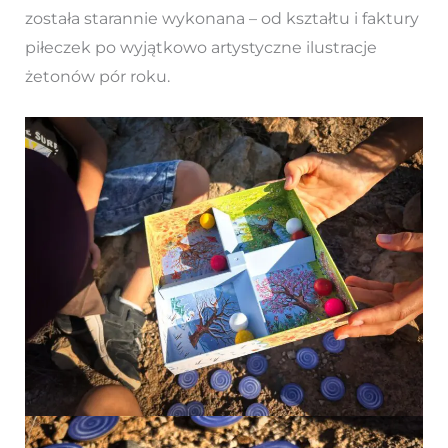
została starannie wykonana – od kształtu i faktury
piłeczek po wyjątkowo artystyczne ilustracje
żetonów pór roku.