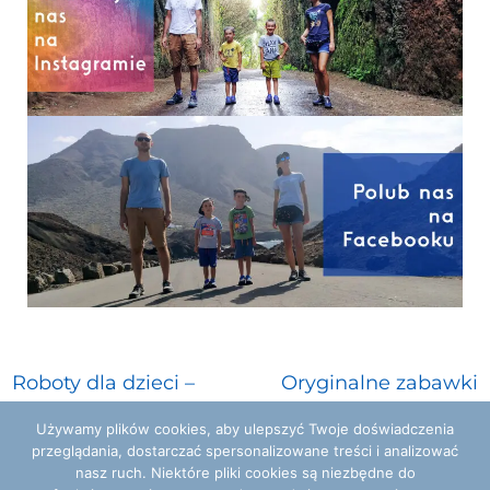
Roboty dla dzieci –
Oryginalne zabawki
edukacyjne przygody
dla dzieci, czyli młody
Używamy plików cookies, aby ulepszyć Twoje doświadczenia
przeglądania, dostarczać spersonalizowane treści i analizować
w świecie technologii
Sherlock w akcji
nasz ruch. Niektóre pliki cookies są niezbędne do