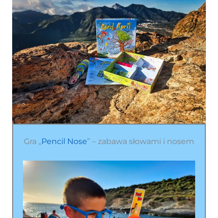
Gra „
Pencil Nose
” – zabawa słowami i nosem