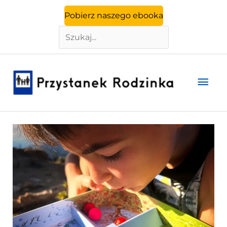
Szukaj
Przejdź
Pobierz naszego ebooka
do
treści
Głó
men