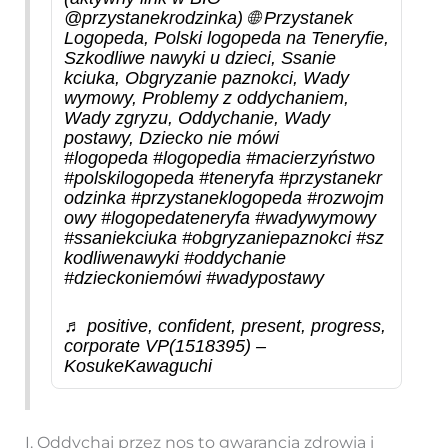
@przystanekrodzinka) 🌐 Przystanek
Logopeda, Polski logopeda na Teneryfie,
Szkodliwe nawyki u dzieci, Ssanie
kciuka, Obgryzanie paznokci, Wady
wymowy, Problemy z oddychaniem,
Wady zgryzu, Oddychanie, Wady
postawy, Dziecko nie mówi
#logopeda
#logopedia
#macierzyństwo
#polskilogopeda
#teneryfa
#przystanekr
odzinka
#przystaneklogopeda
#rozwojm
owy
#logopedateneryfa
#wadywymowy
#ssaniekciuka
#obgryzaniepaznokci
#sz
kodliwenawyki
#oddychanie
#dzieckoniemówi
#wadypostawy
♬ positive, confident, present, progress,
corporate VP(1518395) –
KosukeKawaguchi
I. Oddychaj przez nos to gwarancja zdrowia i