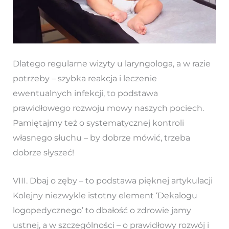
Dlatego regularne wizyty u laryngologa, a w razie
potrzeby – szybka reakcja i leczenie
ewentualnych infekcji, to podstawa
prawidłowego rozwoju mowy naszych pociech.
Pamiętajmy też o systematycznej kontroli
własnego słuchu – by dobrze mówić, trzeba
dobrze słyszeć!
VIII. Dbaj o zęby – to podstawa pięknej artykulacji
Kolejny niezwykle istotny element ‘Dekalogu
logopedycznego’ to dbałość o zdrowie jamy
ustnej, a w szczególności – o prawidłowy rozwój i