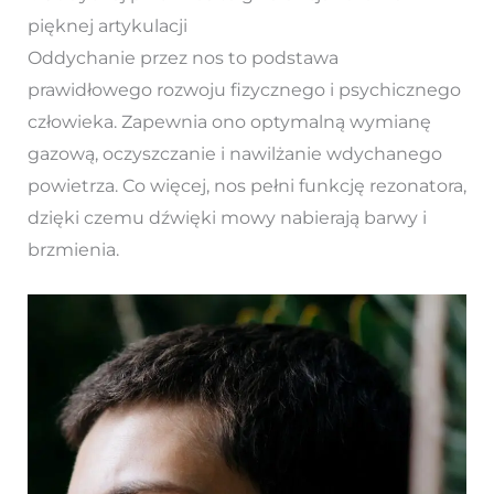
pięknej artykulacji
Oddychanie przez nos to podstawa
prawidłowego rozwoju fizycznego i psychicznego
człowieka. Zapewnia ono optymalną wymianę
gazową, oczyszczanie i nawilżanie wdychanego
powietrza. Co więcej, nos pełni funkcję rezonatora,
dzięki czemu dźwięki mowy nabierają barwy i
brzmienia.