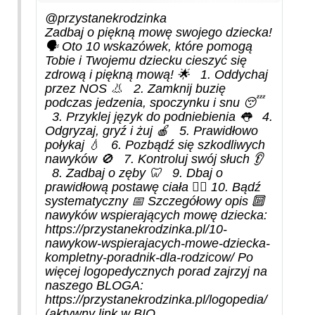
@przystanekrodzinka
Zadbaj o piękną mowę swojego dziecka!
🗣 Oto 10 wskazówek, które pomogą
Tobie i Twojemu dziecku cieszyć się
zdrową i piękną mową! 🌟 1.⁠ ⁠Oddychaj
przez NOS 👃 2.⁠ ⁠Zamknij buzię
podczas jedzenia, spoczynku i snu 😴
3.⁠ ⁠Przyklej język do podniebienia 👅 4.⁠
⁠Odgryzaj, gryź i żuj 🍎 5.⁠ ⁠Prawidłowo
połykaj 💧 6.⁠ ⁠Pozbądź się szkodliwych
nawyków 🚫 7.⁠ ⁠Kontroluj swój słuch 👂
8.⁠ ⁠Zadbaj o zęby 🦷 9.⁠ ⁠Dbaj o
prawidłową postawę ciała 🧘‍♂ 10.⁠ ⁠Bądź
systematyczny 📅 Szczegółowy opis 🔟
nawyków wspierających mowę dziecka:
https://przystanekrodzinka.pl/10-
nawykow-wspierajacych-mowe-dziecka-
kompletny-poradnik-dla-rodzicow/ Po
więcej logopedycznych porad zajrzyj na
naszego BLOGA:
https://przystanekrodzinka.pl/logopedia/
(aktywny link w BIO