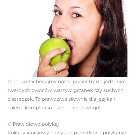
Dlatego zachęcajmy nasze pociechy do jedzenia
twardych owoców, warzyw, grzanek czy suchych
ciasteczek. To prawdziwa siłownia dla języka i
całego kompleksu ustno-twarzowego!
V. Prawidłowo połykaj
Kolejny kluczowy nawyk to prawidłowe połykanie.