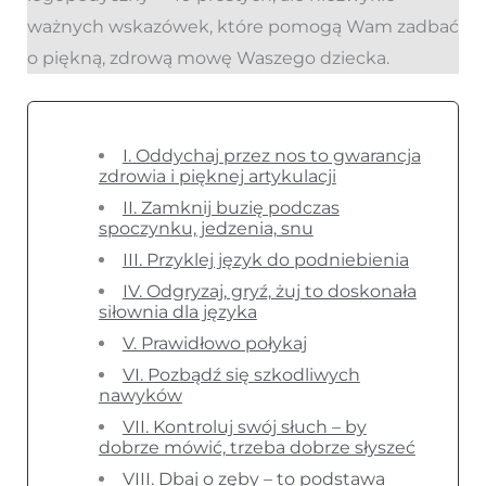
ważnych wskazówek, które pomogą Wam zadbać
o piękną, zdrową mowę Waszego dziecka.
I. Oddychaj przez nos to gwarancja
zdrowia i pięknej artykulacji
II. Zamknij buzię podczas
spoczynku, jedzenia, snu
III. Przyklej język do podniebienia
IV. Odgryzaj, gryź, żuj to doskonała
siłownia dla języka
V. Prawidłowo połykaj
VI. Pozbądź się szkodliwych
nawyków
VII. Kontroluj swój słuch – by
dobrze mówić, trzeba dobrze słyszeć
VIII. Dbaj o zęby – to podstawa