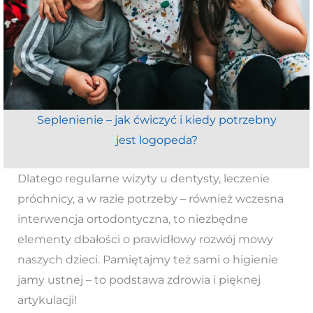
Seplenienie – jak ćwiczyć i kiedy potrzebny
jest logopeda?
Dlatego regularne wizyty u dentysty, leczenie
próchnicy, a w razie potrzeby – również wczesna
interwencja ortodontyczna, to niezbędne
elementy dbałości o prawidłowy rozwój mowy
naszych dzieci. Pamiętajmy też sami o higienie
jamy ustnej – to podstawa zdrowia i pięknej
artykulacji!