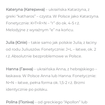
Kateryna (Катерина)
– ukraińska Katarzyna, z
greki “katharos” – czysta. W Polsce jako Katarzyna.
Fonetycznie: K+T+R+N – “r” do ok. 4-5 r.ż.
Melodyjne z wyraźnym “e” na końcu.
Julia (Юлія)
– takie samo jak polskie Julia, z łaciny
od rodu Juliuszów. Fonetycznie: J+L – łatwe, ok. 2
r.ż. Absolutnie bezproblemowe w Polsce.
Hanna (Ганна)
– ukraińska Anna, z hebrajskiego –
łaskawa. W Polsce Anna lub Hanna. Fonetycznie:
N+N – łatwe, pełna forma ok. 1,5-2 r.ż. Brzmi
identycznie po polsku.
Polina (Поліна)
– od greckiego “Apollon” lub