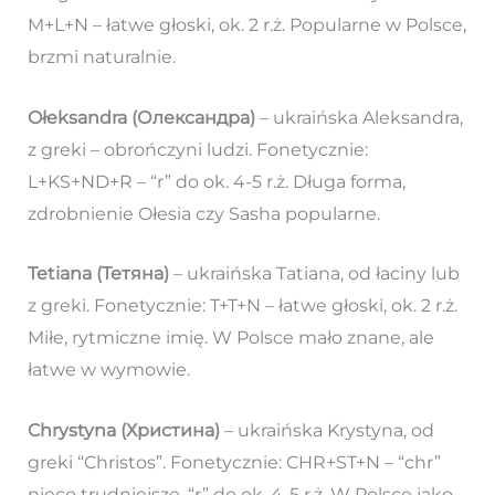
M+L+N – łatwe głoski, ok. 2 r.ż. Popularne w Polsce,
brzmi naturalnie.
Ołeksandra (Олександра)
– ukraińska Aleksandra,
z greki – obrończyni ludzi. Fonetycznie:
L+KS+ND+R – “r” do ok. 4-5 r.ż. Długa forma,
zdrobnienie Ołesia czy Sasha popularne.
Tetiana (Тетяна)
– ukraińska Tatiana, od łaciny lub
z greki. Fonetycznie: T+T+N – łatwe głoski, ok. 2 r.ż.
Miłe, rytmiczne imię. W Polsce mało znane, ale
łatwe w wymowie.
Chrystyna (Христина)
– ukraińska Krystyna, od
greki “Christos”. Fonetycznie: CHR+ST+N – “chr”
nieco trudniejsze, “r” do ok. 4-5 r.ż. W Polsce jako