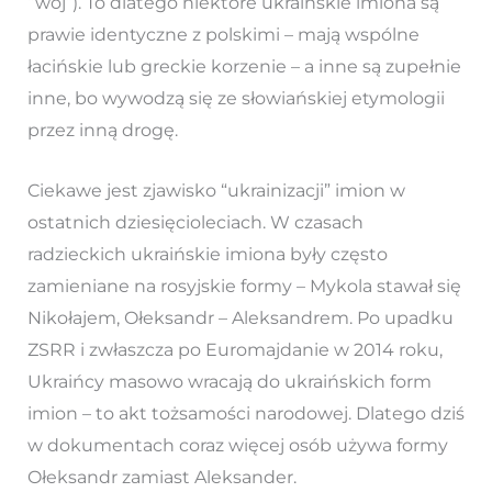
“woj”). To dlatego niektóre ukraińskie imiona są
prawie identyczne z polskimi – mają wspólne
łacińskie lub greckie korzenie – a inne są zupełnie
inne, bo wywodzą się ze słowiańskiej etymologii
przez inną drogę.
Ciekawe jest zjawisko “ukrainizacji” imion w
ostatnich dziesięcioleciach. W czasach
radzieckich ukraińskie imiona były często
zamieniane na rosyjskie formy – Mykola stawał się
Nikołajem, Ołeksandr – Aleksandrem. Po upadku
ZSRR i zwłaszcza po Euromajdanie w 2014 roku,
Ukraińcy masowo wracają do ukraińskich form
imion – to akt tożsamości narodowej. Dlatego dziś
w dokumentach coraz więcej osób używa formy
Ołeksandr zamiast Aleksander.