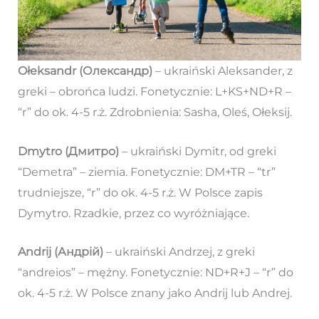
Ołeksandr (Олександр)
– ukraiński Aleksander, z
greki – obrońca ludzi. Fonetycznie: L+KS+ND+R –
“r” do ok. 4-5 r.ż. Zdrobnienia: Sasha, Oleś, Ołeksij.
Dmytro (Дмитро)
– ukraiński Dymitr, od greki
“Demetra” – ziemia. Fonetycznie: DM+TR – “tr”
trudniejsze, “r” do ok. 4-5 r.ż. W Polsce zapis
Dymytro. Rzadkie, przez co wyróżniające.
Andrij (Андрій)
– ukraiński Andrzej, z greki
“andreios” – mężny. Fonetycznie: ND+R+J – “r” do
ok. 4-5 r.ż. W Polsce znany jako Andrij lub Andrej.