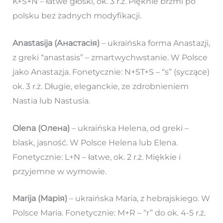
K+S+N – łatwe głoski, ok. 3 r.ż. Pięknie brzmi po
polsku bez żadnych modyfikacji.
Anastasija (Анастасія)
– ukraińska forma Anastazji,
z greki “anastasis” – zmartwychwstanie. W Polsce
jako Anastazja. Fonetycznie: N+ST+S – “s” (syczące)
ok. 3 r.ż. Długie, eleganckie, ze zdrobnieniem
Nastia lub Nastusia.
Olena (Олена)
– ukraińska Helena, od greki –
blask, jasność. W Polsce Helena lub Elena.
Fonetycznie: L+N – łatwe, ok. 2 r.ż. Miękkie i
przyjemne w wymowie.
Marija (Марія)
– ukraińska Maria, z hebrajskiego. W
Polsce Maria. Fonetycznie: M+R – “r” do ok. 4-5 r.ż.