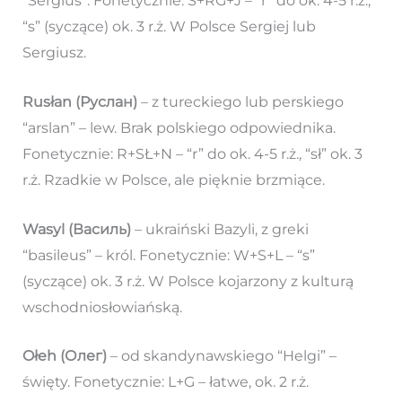
“Sergius”. Fonetycznie: S+RG+J – “r” do ok. 4-5 r.ż.,
“s” (syczące) ok. 3 r.ż. W Polsce Sergiej lub
Sergiusz.
Rusłan (Руслан)
– z tureckiego lub perskiego
“arslan” – lew. Brak polskiego odpowiednika.
Fonetycznie: R+SŁ+N – “r” do ok. 4-5 r.ż., “sł” ok. 3
r.ż. Rzadkie w Polsce, ale pięknie brzmiące.
Wasyl (Василь)
– ukraiński Bazyli, z greki
“basileus” – król. Fonetycznie: W+S+L – “s”
(syczące) ok. 3 r.ż. W Polsce kojarzony z kulturą
wschodniosłowiańską.
Ołeh (Олег)
– od skandynawskiego “Helgi” –
święty. Fonetycznie: L+G – łatwe, ok. 2 r.ż.