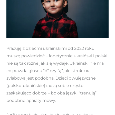
Pracuję z dziećmi ukraińskimi od 2022 roku i
muszę powiedzieć – fonetycznie ukraiński i polski
nie są tak różne jak się wydaje. Ukraiński nie ma
co prawda głosek “ó” czy “ą”, ale struktura
sylabowa jest podobna. Dzieci dwujęzyczne
(polsko-ukraińskie) radzą sobie często
zaskakująco dobrze – bo oba języki “trenują”
podobne aparaty mowy.
Jeśli rozważacie ukraińskie imię dla dziecka