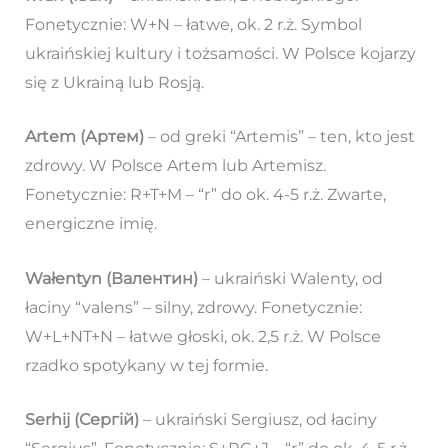
Fonetycznie: W+N – łatwe, ok. 2 r.ż. Symbol
ukraińskiej kultury i tożsamości. W Polsce kojarzy
się z Ukrainą lub Rosją.
Artem (Артем)
– od greki “Artemis” – ten, kto jest
zdrowy. W Polsce Artem lub Artemisz.
Fonetycznie: R+T+M – “r” do ok. 4-5 r.ż. Zwarte,
energiczne imię.
Wałentyn (Валентин)
– ukraiński Walenty, od
łaciny “valens” – silny, zdrowy. Fonetycznie:
W+L+NT+N – łatwe głoski, ok. 2,5 r.ż. W Polsce
rzadko spotykany w tej formie.
Serhij (Сергій)
– ukraiński Sergiusz, od łaciny