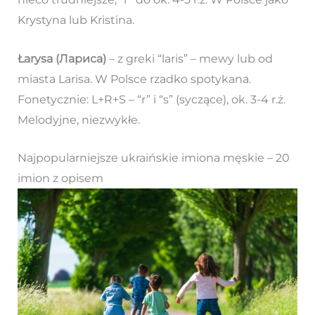
Krystyna lub Kristina.
Łarysa (Лариса)
– z greki “laris” – mewy lub od
miasta Larisa. W Polsce rzadko spotykana.
Fonetycznie: L+R+S – “r” i “s” (syczące), ok. 3-4 r.ż.
Melodyjne, niezwykłe.
Najpopularniejsze ukraińskie imiona męskie – 20
imion z opisem