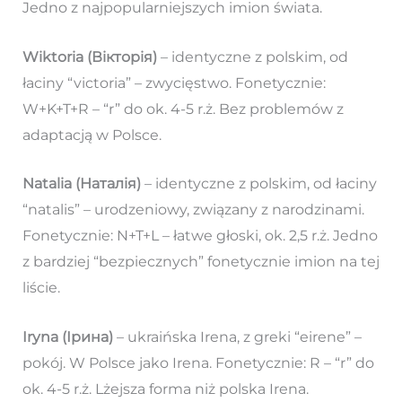
Jedno z najpopularniejszych imion świata.
Wiktoria (Вікторія)
– identyczne z polskim, od
łaciny “victoria” – zwycięstwo. Fonetycznie:
W+K+T+R – “r” do ok. 4-5 r.ż. Bez problemów z
adaptacją w Polsce.
Natalia (Наталія)
– identyczne z polskim, od łaciny
“natalis” – urodzeniowy, związany z narodzinami.
Fonetycznie: N+T+L – łatwe głoski, ok. 2,5 r.ż. Jedno
z bardziej “bezpiecznych” fonetycznie imion na tej
liście.
Iryna (Ірина)
– ukraińska Irena, z greki “eirene” –
pokój. W Polsce jako Irena. Fonetycznie: R – “r” do
ok. 4-5 r.ż. Lżejsza forma niż polska Irena.