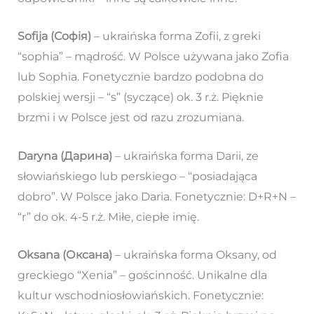
Sofija (Софія)
– ukraińska forma Zofii, z greki
“sophia” – mądrość. W Polsce używana jako Zofia
lub Sophia. Fonetycznie bardzo podobna do
polskiej wersji – “s” (syczące) ok. 3 r.ż. Pięknie
brzmi i w Polsce jest od razu zrozumiana.
Daryna (Дарина)
– ukraińska forma Darii, ze
słowiańskiego lub perskiego – “posiadająca
dobro”. W Polsce jako Daria. Fonetycznie: D+R+N –
“r” do ok. 4-5 r.ż. Miłe, ciepłe imię.
Oksana (Оксана)
– ukraińska forma Oksany, od
greckiego “Xenia” – gościnność. Unikalne dla
kultur wschodniosłowiańskich. Fonetycznie: