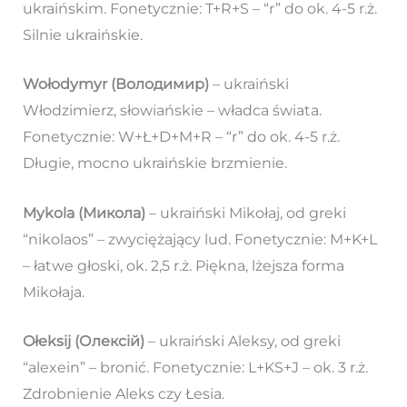
ukraińskim. Fonetycznie: T+R+S – “r” do ok. 4-5 r.ż.
Silnie ukraińskie.
Wołodymyr (Володимир)
– ukraiński
Włodzimierz, słowiańskie – władca świata.
Fonetycznie: W+Ł+D+M+R – “r” do ok. 4-5 r.ż.
Długie, mocno ukraińskie brzmienie.
Mykola (Микола)
– ukraiński Mikołaj, od greki
“nikolaos” – zwyciężający lud. Fonetycznie: M+K+L
– łatwe głoski, ok. 2,5 r.ż. Piękna, lżejsza forma
Mikołaja.
Ołeksij (Олексій)
– ukraiński Aleksy, od greki
“alexein” – bronić. Fonetycznie: L+KS+J – ok. 3 r.ż.
Zdrobnienie Aleks czy Łesia.