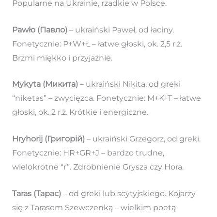
Popularne na Ukrainie, rzadkie w Polsce.
Pawło (Павло)
– ukraiński Paweł, od łaciny.
Fonetycznie: P+W+Ł – łatwe głoski, ok. 2,5 r.ż.
Brzmi miękko i przyjaźnie.
Mykyta (Микита)
– ukraiński Nikita, od greki
“niketas” – zwycięzca. Fonetycznie: M+K+T – łatwe
głoski, ok. 2 r.ż. Krótkie i energiczne.
Hryhorij (Григорій)
– ukraiński Grzegorz, od greki.
Fonetycznie: HR+GR+J – bardzo trudne,
wielokrotne “r”. Zdrobnienie Grysza czy Hora.
Taras (Тарас)
– od greki lub scytyjskiego. Kojarzy
się z Tarasem Szewczenką – wielkim poetą