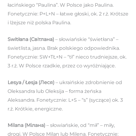
łacińskiego “Paulina”. W Polsce jako Paulina.
Fonetycznie: P+L+N – łatwe głoski, ok. 2 r.ż. Krótsze
i lżejsze niż polska Paulina.
Switłana (Світлана)
– słowiańskie “świetłana” –
świetlista, jasna. Brak polskiego odpowiednika.
Fonetycznie: SW+TŁ+N – “tł” nieco trudniejsze, ok.
3 r.ż. W Polsce rzadkie, przez co wyróżniające.
Lesya / Łesja (Леся)
– ukraińskie zdrobnienie od
Oleksandra lub Oleksija – forma żeńska
Aleksandra. Fonetycznie: L+S – “s” (syczące) ok. 3
r.ż. Krótkie, energiczne.
Milana (Мілана)
– słowiańskie, od “mił” – miły,
drogi. W Polsce Milan lub Milena. Fonetycznie: