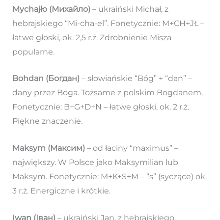
Mychajło (Михайло)
– ukraiński Michał, z
hebrajskiego “Mi-cha-el”. Fonetycznie: M+CH+JŁ –
łatwe głoski, ok. 2,5 r.ż. Zdrobnienie Misza
popularne.
Bohdan (Богдан)
– słowiańskie “Bóg” + “dan” –
dany przez Boga. Tożsame z polskim Bogdanem.
Fonetycznie: B+G+D+N – łatwe głoski, ok. 2 r.ż.
Piękne znaczenie.
Maksym (Максим)
– od łaciny “maximus” –
największy. W Polsce jako Maksymilian lub
Maksym. Fonetycznie: M+K+S+M – “s” (syczące) ok.
3 r.ż. Energiczne i krótkie.
Iwan (Іван)
– ukraiński Jan, z hebrajskiego.