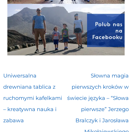
Uniwersalna
Słowna magia
drewniana tablica z
pierwszych kroków w
ruchomymi kafelkami
świecie języka – “Słowa
– kreatywna nauka i
pierwsze” Jerzego
zabawa
Bralczyk i Jarosława
Mikołajewskiego