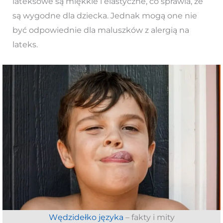
lateksowe są miękkie i elastyczne, co sprawia, że
są wygodne dla dziecka. Jednak mogą one nie
być odpowiednie dla maluszków z alergią na
lateks.
Wędzidełko języka
– fakty i mity