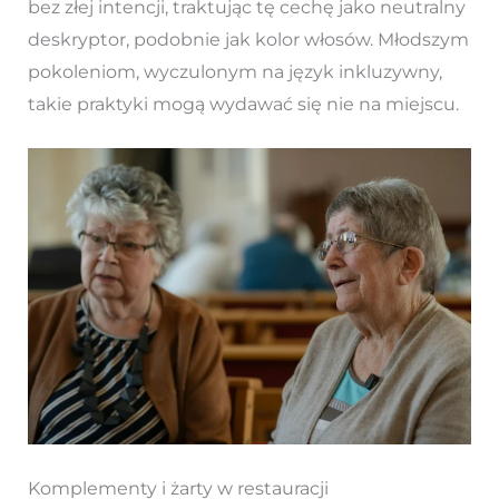
bez złej intencji, traktując tę cechę jako neutralny
deskryptor, podobnie jak kolor włosów. Młodszym
pokoleniom, wyczulonym na język inkluzywny,
takie praktyki mogą wydawać się nie na miejscu.
Komplementy i żarty w restauracji