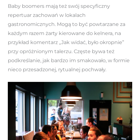
Baby boomers mają też swój specyficzny
repertuar zachowań w lokalach
gastronomicznych. Mogą to być powtarzane za
każdym razem żarty kierowane do kelnera, na
przykład komentarz „Jak widać, było okropnie”
przy opróżnionym talerzu. Częste bywa też
podkreślanie, jak bardzo im smakowało, w formie
nieco przesadzonej, rytualnej pochwały.