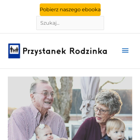
Szukaj
Przejdź
Pobierz naszego ebooka
do
treści
Głó
men