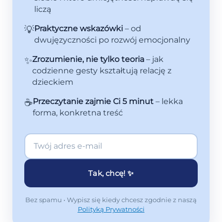
liczą
💡
Praktyczne wskazówki
– od
dwujęzyczności po rozwój emocjonalny
✨
Zrozumienie, nie tylko teoria
– jak
codzienne gesty kształtują relację z
dzieckiem
☕
Przeczytanie zajmie Ci 5 minut
– lekka
forma, konkretna treść
Tak, chcę! ✨
Bez spamu • Wypisz się kiedy chcesz zgodnie z naszą
Polityką Prywatności