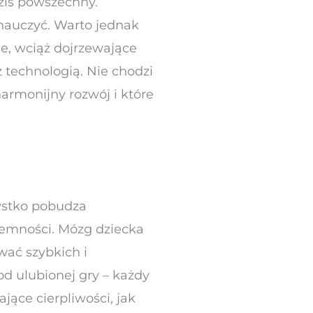
ziś powszechny.
 nauczyć. Warto jednak
ne, wciąż dojrzewające
 technologią. Nie chodzi
armonijny rozwój i które
zystko pobudza
emności. Mózg dziecka
wać szybkich i
od ulubionej gry – każdy
ące cierpliwości, jak