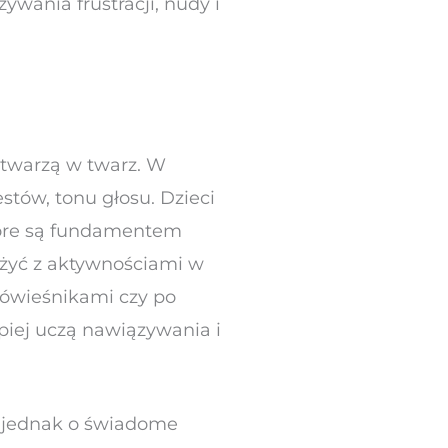
wania frustracji, nudy i
e twarzą w twarz. W
tów, tonu głosu. Dzieci
tóre są fundamentem
ażyć z aktywnościami w
rówieśnikami czy po
piej uczą nawiązywania i
zi jednak o świadome