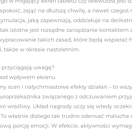
o w migający ekran tabletu czy telewizora jest d
 uspokoić, zająć na dłuższą chwilę, a nawet czegoś
tymulacja, jaką zapewniają, oddziałuje na delikat
tak istotne jest rozsądne zarządzanie kontaktem z
 wypracowanie takich zasad, które będą wspierać h
, także w okresie nastoletnim.
e przyciągają uwagę?
pod wpływem ekranu
any scen i natychmiastowe efekty działań – to ws
europrzekaźnika związanego z odczuwaniem przyj
wo wrażliwy. Układ nagrody uczy się wtedy oczeki
. To właśnie dlatego tak trudno oderwać malucha 
ową porcję emocji. W efekcie, aktywności wymagaj