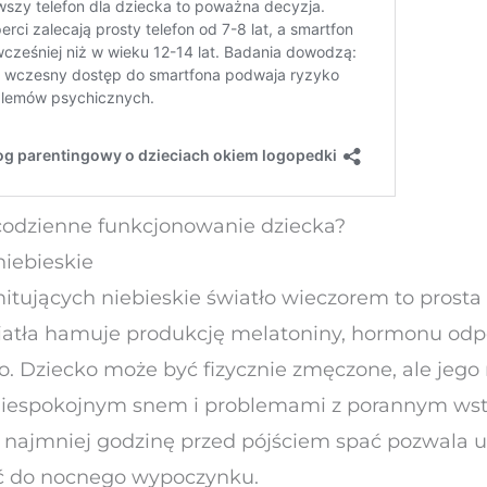
 codzienne funkcjonowanie dziecka?
niebieskie
mitujących niebieskie światło wieczorem to prost
wiatła hamuje produkcję melatoniny, hormonu od
. Dziecko może być fizycznie zmęczone, ale jego
 niespokojnym snem i problemami z porannym ws
o najmniej godzinę przed pójściem spać pozwal
ać do nocnego wypoczynku.