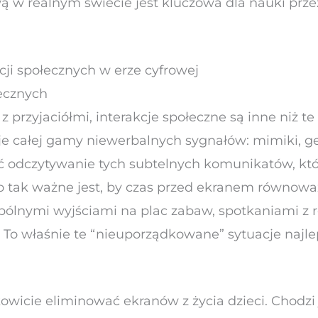
w realnym świecie jest kluczowa dla nauki przeży
ji społecznych w erze cyfrowej
ecznych
 przyjaciółmi, interakcje społeczne są inne niż t
e całej gamy niewerbalnych sygnałów: mimiki, ges
zyć odczytywanie tych subtelnych komunikatów, k
ego tak ważne jest, by czas przed ekranem równow
ólnymi wyjściami na plac zabaw, spotkaniami z 
To właśnie te “nieuporządkowane” sytuacje najle
ałkowicie eliminować ekranów z życia dzieci. Chod