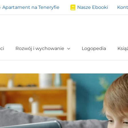
️ Apartament na Teneryfie
Nasze Ebooki
Kont
ci
Rozwój i wychowanie
Logopedia
Ksią