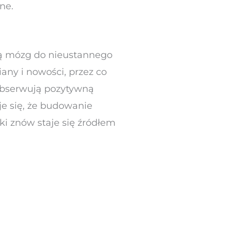
ne.
ją mózg do nieustannego
any i nowości, przez co
o obserwują pozytywną
e się, że budowanie
ki znów staje się źródłem