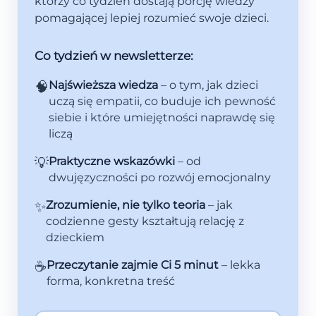
którzy co tydzień dostają porcję wiedzy
pomagającej lepiej rozumieć swoje dzieci.
Co tydzień w newsletterze:
🧠
Najświeższa wiedza
– o tym, jak dzieci
uczą się empatii, co buduje ich pewność
siebie i które umiejętności naprawdę się
liczą
💡
Praktyczne wskazówki
– od
dwujęzyczności po rozwój emocjonalny
✨
Zrozumienie, nie tylko teoria
– jak
codzienne gesty kształtują relację z
dzieckiem
☕
Przeczytanie zajmie Ci 5 minut
– lekka
forma, konkretna treść