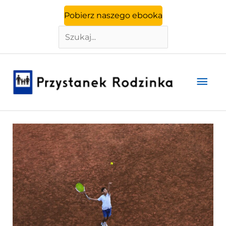
Szukaj
Przejdź
Pobierz naszego ebooka
do
treści
Głó
men