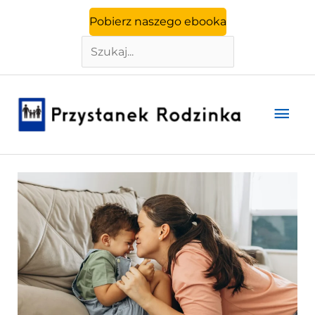
Szukaj
Przejdź
Pobierz naszego ebooka
do
treści
Głó
men