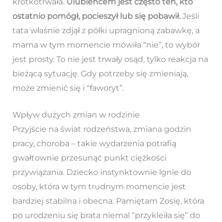
krótkotrwała.
Ulubieńcem jest często ten, kto
ostatnio pomógł, pocieszył lub się pobawił.
Jeśli
tata właśnie zdjął z półki upragnioną zabawkę, a
mama w tym momencie mówiła “nie”, to wybór
jest prosty. To nie jest trwały osąd, tylko reakcja na
bieżącą sytuację. Gdy potrzeby się zmieniają,
może zmienić się i “faworyt”.
Wpływ dużych zmian w rodzinie
Przyjście na świat rodzeństwa, zmiana godzin
pracy, choroba – takie wydarzenia potrafią
gwałtownie przesunąć punkt ciężkości
przywiązania. Dziecko instynktownie lgnie do
osoby, która w tym trudnym momencie jest
bardziej stabilna i obecna. Pamiętam Zosię, która
po urodzeniu się brata niemal “przykleiła się” do