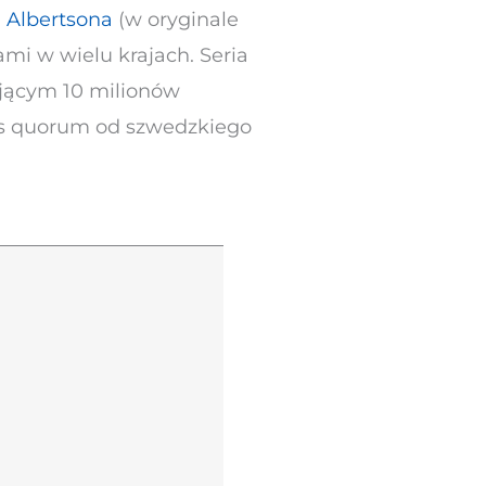
a Albertsona
(w oryginale
ami w wielu krajach. Seria
ającym 10 milionów
lis quorum od szwedzkiego