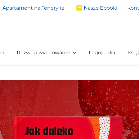
️ Apartament na Teneryfie
Nasze Ebooki
Kont
ci
Rozwój i wychowanie
Logopedia
Ksią