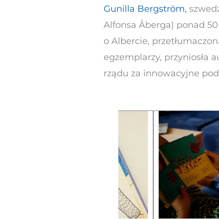
Gunilla Bergström,
szwedzk
Alfonsa Åberga) ponad 50 l
o Albercie, przetłumaczo
egzemplarzy, przyniosła a
rządu za innowacyjne podej