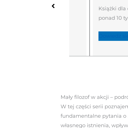
bohater każdego
Książki dla dzieci 
e i w życiu
ponad 10 tytułów
ej
Dowiedz się więcej
Mały filozof w akcji – podr
W tej części serii pozna
fundamentalne pytania o 
własnego istnienia, wpływ