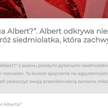
ga Albert?”. Albert odkrywa n
dróż siedmiolatka, która zachw
 Albert?” z pozoru prostymi pytaniami siedmiolet
ch rozważań. To świeże spojrzenie na egzystencjal
rafi zaskoczyć swoją przenikliwością zarówno młod
ył Alberta?