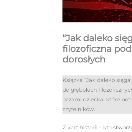
“Jak daleko się
filozoficzna po
dorosłych
Książka “Jak daleko sięga
do głębokich filozoficzny
oczami dziecka, które pot
czytelników.
Z kart historii – kto stworz