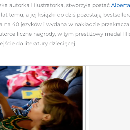
a autorka i ilustratorka, stworzyła postać
Albert
at temu, a jej książki do dziś pozostają bestseller
na na 40 języków i wydana w nakładzie przekracz
utorce liczne nagrody, w tym prestiżowy medal Il
ście do literatury dziecięcej.