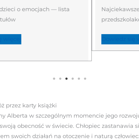
o emocjach — lista
Najciekawsze serie k
przedszkolaków i nie 
Dowiedz się więcej
óż przez karty książki
jemy Alberta w szczególnym momencie jego rozwo
swoją obecność w świecie. Chłopiec zastanawia s
em swoich działań na otoczenie i naturą człowiec