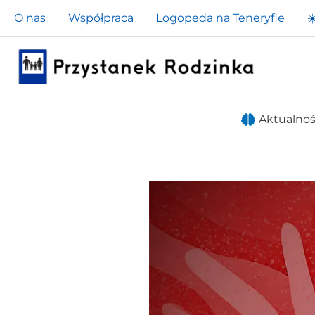
Przejdź
O nas
Współpraca
Logopeda na Teneryfie
☀
do
treści
Aktualnoś