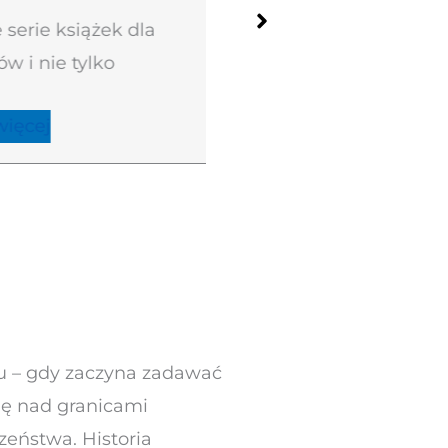
siążek dla
Literatura szwedzka dla
tylko
– ponadczasowy i ogól
fenomen
Dowiedz się więcej
ju – gdy zaczyna zadawać
ię nad granicami
zeństwa. Historia