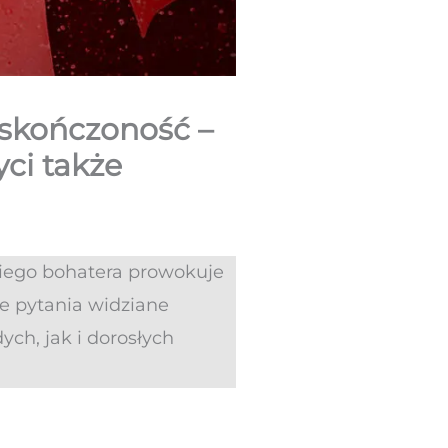
ieskończoność –
yci także
niego bohatera prowokuje
ne pytania widziane
ych, jak i dorosłych