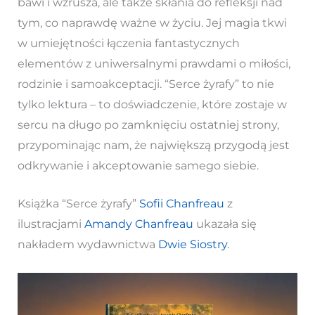
bawi i wzrusza, ale także skłania do refleksji nad
tym, co naprawdę ważne w życiu. Jej magia tkwi
w umiejętności łączenia fantastycznych
elementów z uniwersalnymi prawdami o miłości,
rodzinie i samoakceptacji. “Serce żyrafy” to nie
tylko lektura – to doświadczenie, które zostaje w
sercu na długo po zamknięciu ostatniej strony,
przypominając nam, że największą przygodą jest
odkrywanie i akceptowanie samego siebie.
Książka “Serce żyrafy”
Sofii Chanfreau
z
ilustracjami
Amandy Chanfreau
ukazała się
nakładem wydawnictwa
Dwie Siostry
.