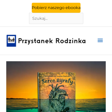
Szukaj
Przejdź
Pobierz naszego ebooka
do
treści
Głó
men