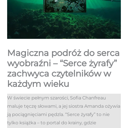
Magiczna podróż do serca
wyobraźni – “Serce żyrafy”
zachwyca czytelników w
każdym wieku
W świecie pełnym szarości, Sofia Chanfreau
maluje tęczę słowami, a jej siostra Amanda ożywia
ją pociągnięciami pędzla. “Serce żyrafy” to nie
tylko książka – to portal do krainy, gdzie