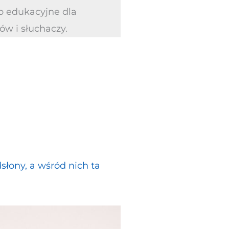
wo edukacyjne dla
ów i słuchaczy.
łony, a wśród nich ta