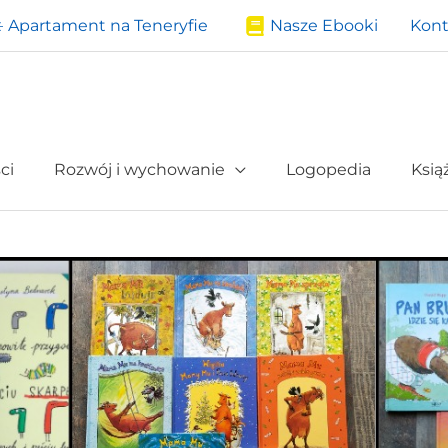
️ Apartament na Teneryfie
Nasze Ebooki
Kont
ci
Rozwój i wychowanie
Logopedia
Ksią