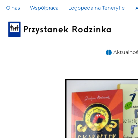
Przejdź
O nas
Współpraca
Logopeda na Teneryfie
☀
do
treści
Aktualnoś