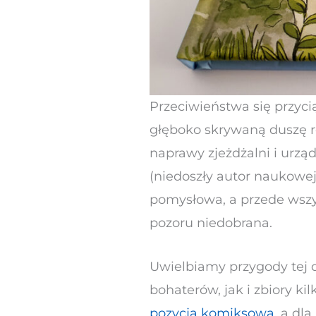
Przeciwieństwa się przyci
głęboko skrywaną duszę 
naprawy zjeżdżalni i urzą
(niedoszły autor naukowej
pomysłowa, a przede wszys
pozoru niedobrana.
Uwielbiamy przygody tej 
bohaterów, jak i zbiory k
pozycja komiksowa
, a dl