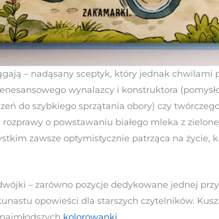
ągają – nadąsany sceptyk, który jednak chwilami p
renesansowego wynalazcy i konstruktora (pomys
dzeń do szybkiego sprzątania obory) czy twórczeg
 rozprawy o powstawaniu białego mleka z zielonej
tkim zawsze optymistycznie patrząca na życie, kr
dwójki – zarówno pozycje dedykowane jednej prz
ilkunastu opowieści dla starszych czytelników. Kus
a najmłodszych
kolorowanki
.