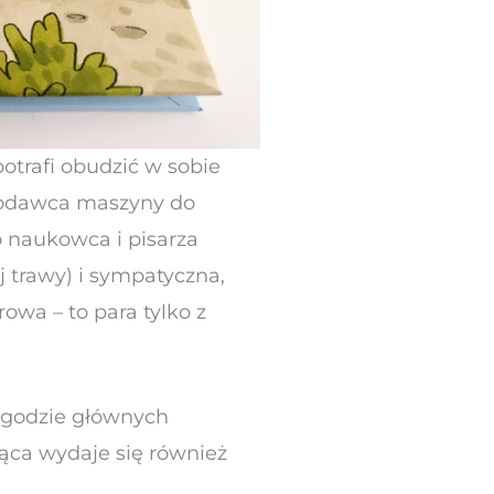
otrafi obudzić w sobie
łodawca maszyny do
o naukowca i pisarza
 trawy) i sympatyczna,
owa – to para tylko z
ygodzie głównych
ząca wydaje się również