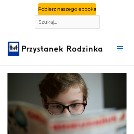
Szukaj
Przejdź
Pobierz naszego ebooka
do
treści
Głó
men