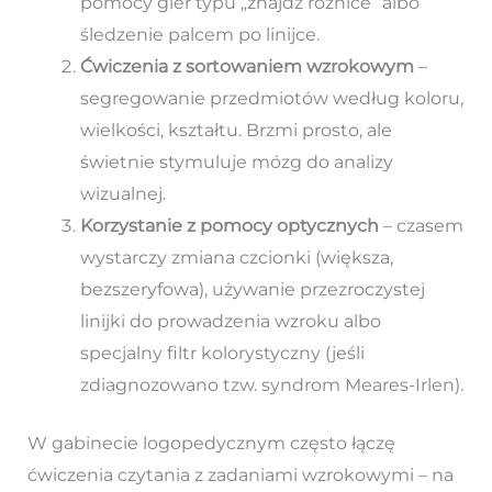
pomocy gier typu „znajdź różnice” albo
śledzenie palcem po linijce.
Ćwiczenia z sortowaniem wzrokowym
–
segregowanie przedmiotów według koloru,
wielkości, kształtu. Brzmi prosto, ale
świetnie stymuluje mózg do analizy
wizualnej.
Korzystanie z pomocy optycznych
– czasem
wystarczy zmiana czcionki (większa,
bezszeryfowa), używanie przezroczystej
linijki do prowadzenia wzroku albo
specjalny filtr kolorystyczny (jeśli
zdiagnozowano tzw. syndrom Meares-Irlen).
W gabinecie logopedycznym często łączę
ćwiczenia czytania z zadaniami wzrokowymi – na