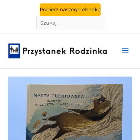
Szukaj
Przejdź
Pobierz naszego ebooka
do
treści
Głó
men