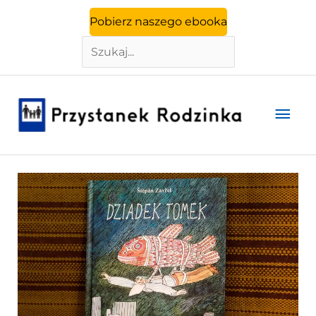
Szukaj
Przejdź
Pobierz naszego ebooka
do
treści
Głó
men