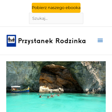
Szukaj
Przejdź
Pobierz naszego ebooka
do
treści
Głó
men