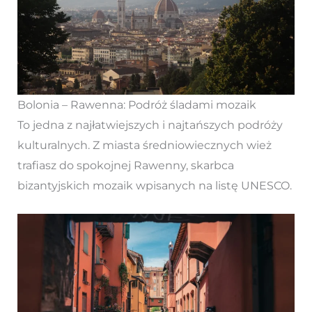
Bolonia – Rawenna: Podróż śladami mozaik
To jedna z najłatwiejszych i najtańszych podróży
kulturalnych. Z miasta średniowiecznych wież
trafiasz do spokojnej Rawenny, skarbca
bizantyjskich mozaik wpisanych na listę UNESCO.