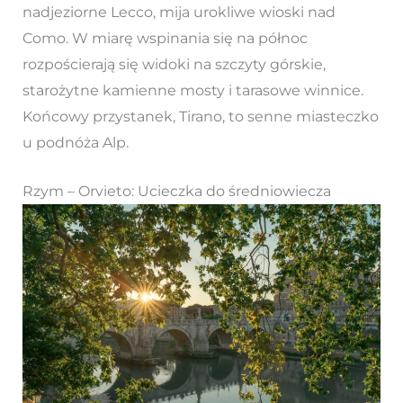
nadjeziorne Lecco, mija urokliwe wioski nad
Como. W miarę wspinania się na północ
rozpościerają się widoki na szczyty górskie,
starożytne kamienne mosty i tarasowe winnice.
Końcowy przystanek, Tirano, to senne miasteczko
u podnóża Alp.
Rzym – Orvieto: Ucieczka do średniowiecza