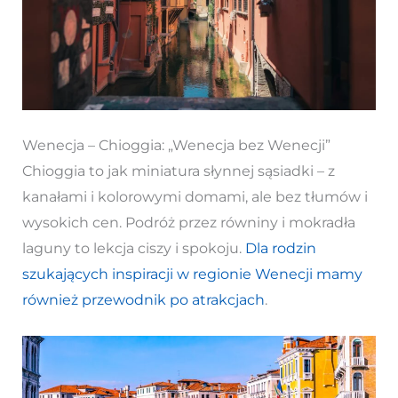
Wenecja – Chioggia: „Wenecja bez Wenecji”
Chioggia to jak miniatura słynnej sąsiadki – z
kanałami i kolorowymi domami, ale bez tłumów i
wysokich cen. Podróż przez równiny i mokradła
laguny to lekcja ciszy i spokoju.
Dla rodzin
szukających inspiracji w regionie Wenecji mamy
również przewodnik po atrakcjach
.