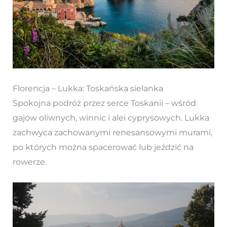
Florencja – Lukka: Toskańska sielanka
Spokojna podróż przez serce Toskanii – wśród
gajów oliwnych, winnic i alei cyprysowych. Lukka
zachwyca zachowanymi renesansowymi murami,
po których można spacerować lub jeździć na
rowerze.