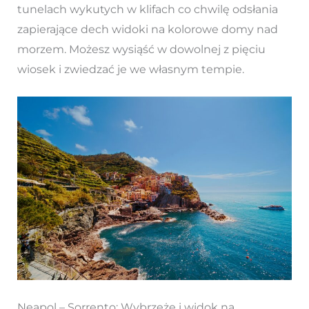
tunelach wykutych w klifach co chwilę odsłania
zapierające dech widoki na kolorowe domy nad
morzem. Możesz wysiąść w dowolnej z pięciu
wiosek i zwiedzać je we własnym tempie.
Neapol – Sorrento: Wybrzeże i widok na