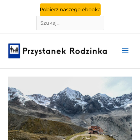
Szukaj
Przejdź
Pobierz naszego ebooka
do
treści
Głó
men