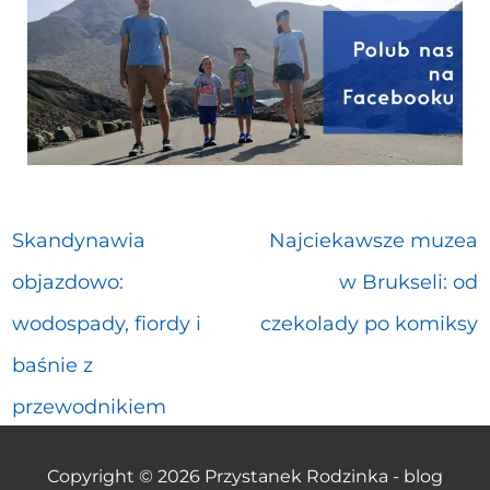
Skandynawia
Najciekawsze muzea
objazdowo:
w Brukseli: od
wodospady, fiordy i
czekolady po komiksy
baśnie z
przewodnikiem
Copyright © 2026
Przystanek Rodzinka - blog