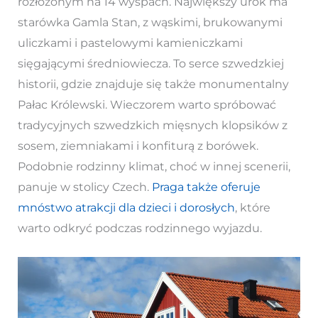
rozłożonym na 14 wyspach. Największy urok ma
starówka Gamla Stan, z wąskimi, brukowanymi
uliczkami i pastelowymi kamieniczkami
sięgającymi średniowiecza. To serce szwedzkiej
historii, gdzie znajduje się także monumentalny
Pałac Królewski. Wieczorem warto spróbować
tradycyjnych szwedzkich mięsnych klopsików z
sosem, ziemniakami i konfiturą z borówek.
Podobnie rodzinny klimat, choć w innej scenerii,
panuje w stolicy Czech.
Praga także oferuje
mnóstwo atrakcji dla dzieci i dorosłych
, które
warto odkryć podczas rodzinnego wyjazdu.