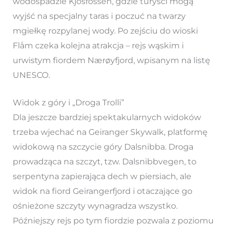
wodospadzie Kjosfossen, gdzie turyści mogą
wyjść na specjalny taras i poczuć na twarzy
mgiełkę rozpylanej wody. Po zejściu do wioski
Flåm czeka kolejna atrakcja – rejs wąskim i
urwistym fiordem Nærøyfjord, wpisanym na listę
UNESCO.
Widok z góry i „Droga Trolli”
Dla jeszcze bardziej spektakularnych widoków
trzeba wjechać na Geiranger Skywalk, platformę
widokową na szczycie góry Dalsnibba. Droga
prowadząca na szczyt, tzw. Dalsnibbvegen, to
serpentyna zapierająca dech w piersiach, ale
widok na fiord Geirangerfjord i otaczające go
ośnieżone szczyty wynagradza wszystko.
Późniejszy rejs po tym fiordzie pozwala z poziomu