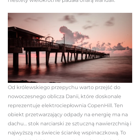
niestety wielokrotnie padała ofiarą wandali.
Od królewskiego przepychu warto przejść do
nowoczesnego oblicza Danii, które doskonale
reprezentuje elektrociepłownia CopenHill. Ten
obiekt przetwarzający odpady na energię ma na
dachu… stok narciarski ze sztuczną nawierzchnią i
najwyższą na świecie ściankę wspinaczkową. To