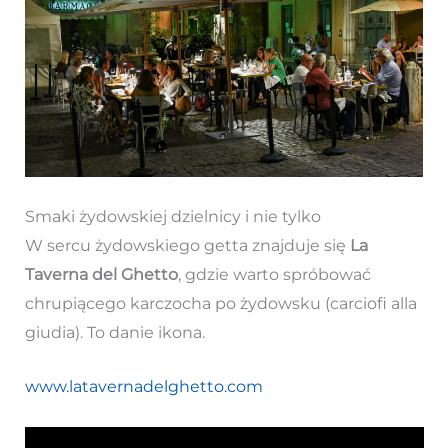
Smaki żydowskiej dzielnicy i nie tylko
W sercu żydowskiego getta znajduje się
La
Taverna del Ghetto
, gdzie warto spróbować
chrupiącego karczocha po żydowsku (carciofi alla
giudia). To danie ikona.
www.latavernadelghetto.com