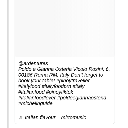
@ardentures
Poldo e Gianna Osteria Vicolo Rosini, 6,
00186 Roma RM, Italy Don’t forget to
book your table!
#pinoytraveller
#italyfood
#italyfoodprn
#italy
#italianfood
#pinoytiktok
#italianfoodlover
#poldoegiannaosteria
#michelinguide
♬ Italian flavour – mirtomusic