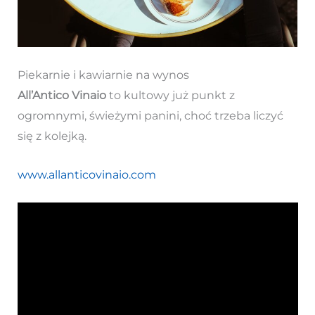
Piekarnie i kawiarnie na wynos
All’Antico Vinaio
to kultowy już punkt z
ogromnymi, świeżymi panini, choć trzeba liczyć
się z kolejką.
www.allanticovinaio.com