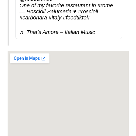
One of my favorite restaurant in
#rome
— Roscioli Salumeria ♥️
#roscioli
#carbonara
#italy
#foodtiktok
♬ That’s Amore – Italian Music