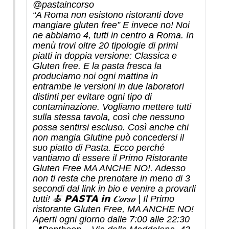
@pastaincorso
“A Roma non esistono ristoranti dove
mangiare gluten free” E invece no! Noi
ne abbiamo 4, tutti in centro a Roma. In
menù trovi oltre 20 tipologie di primi
piatti in doppia versione: Classica e
Gluten free. E la pasta fresca la
produciamo noi ogni mattina in
entrambe le versioni in due laboratori
distinti per evitare ogni tipo di
contaminazione. Vogliamo mettere tutti
sulla stessa tavola, così che nessuno
possa sentirsi escluso. Così anche chi
non mangia Glutine può concedersi il
suo piatto di Pasta. Ecco perché
vantiamo di essere il Primo Ristorante
Gluten Free MA ANCHE NO!. Adesso
non ti resta che prenotare in meno di 3
secondi dal link in bio e venire a provarli
tutti! 🍝 𝗣𝗔𝗦𝗧𝗔 𝗶𝗻 𝑪𝒐𝒓𝒔𝒐 | Il Primo
ristorante Gluten Free, MA ANCHE NO!
Aperti ogni giorno dalle 7:00 alle 22:30