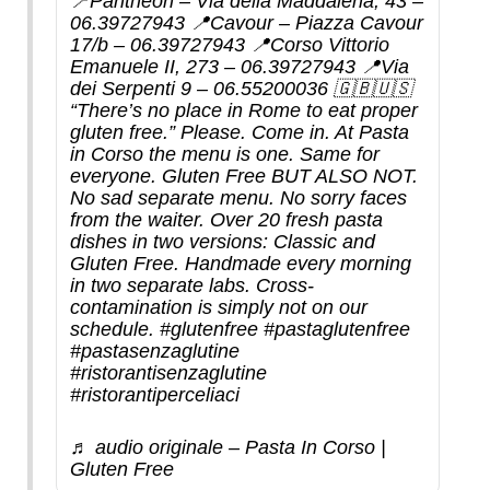
📍Pantheon – Via della Maddalena, 43 –
06.39727943 📍Cavour – Piazza Cavour
17/b – 06.39727943 📍Corso Vittorio
Emanuele II, 273 – 06.39727943 📍Via
dei Serpenti 9 – 06.55200036 🇬🇧🇺🇸
“There’s no place in Rome to eat proper
gluten free.” Please. Come in. At Pasta
in Corso the menu is one. Same for
everyone. Gluten Free BUT ALSO NOT.
No sad separate menu. No sorry faces
from the waiter. Over 20 fresh pasta
dishes in two versions: Classic and
Gluten Free. Handmade every morning
in two separate labs. Cross-
contamination is simply not on our
schedule.
#glutenfree
#pastaglutenfree
#pastasenzaglutine
#ristorantisenzaglutine
#ristorantiperceliaci
♬ audio originale – Pasta In Corso |
Gluten Free