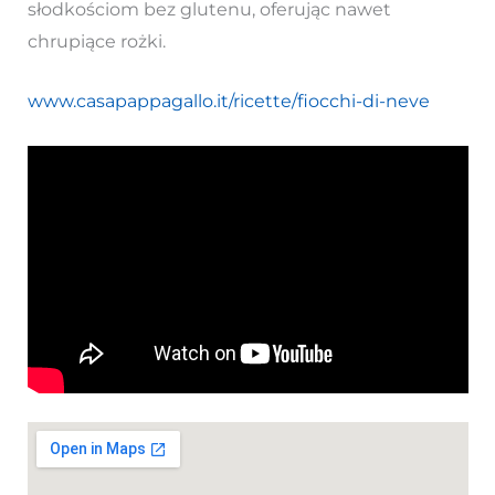
słodkościom bez glutenu, oferując nawet
chrupiące rożki.
www.casapappagallo.it/ricette/fiocchi-di-neve