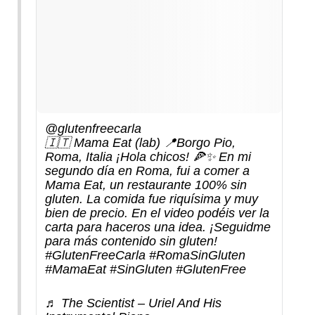
@glutenfreecarla
🇮🇹 Mama Eat (lab) 📍Borgo Pio,
Roma, Italia ¡Hola chicos! 🍕✨ En mi
segundo día en Roma, fui a comer a
Mama Eat, un restaurante 100% sin
gluten. La comida fue riquísima y muy
bien de precio. En el video podéis ver la
carta para haceros una idea. ¡Seguidme
para más contenido sin gluten!
#GlutenFreeCarla
#RomaSinGluten
#MamaEat
#SinGluten
#GlutenFree
♬ The Scientist – Uriel And His