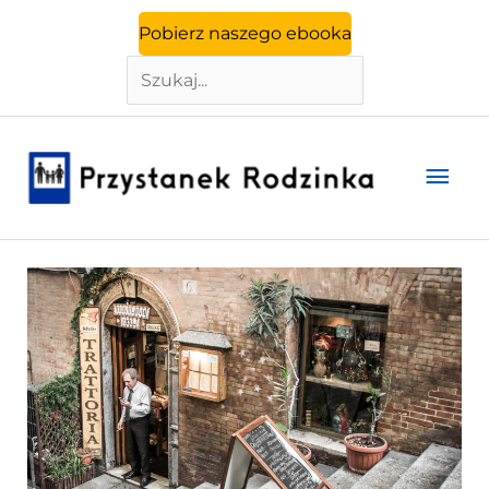
Szukaj
Przejdź
Pobierz naszego ebooka
do
treści
Głó
men