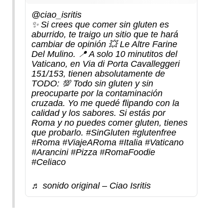
@ciao_isritis
✨ Si crees que comer sin gluten es
aburrido, te traigo un sitio que te hará
cambiar de opinión 💥 Le Altre Farine
Del Mulino. 📍 A solo 10 minutitos del
Vaticano, en Via di Porta Cavalleggeri
151/153, tienen absolutamente de
TODO: 💯 Todo sin gluten y sin
preocuparte por la contaminación
cruzada. Yo me quedé flipando con la
calidad y los sabores. Si estás por
Roma y no puedes comer gluten, tienes
que probarlo.
#SinGluten
#glutenfree
#Roma
#ViajeARoma
#Italia
#Vaticano
#Arancini
#Pizza
#RomaFoodie
#Celiaco
♬ sonido original – Ciao Isritis