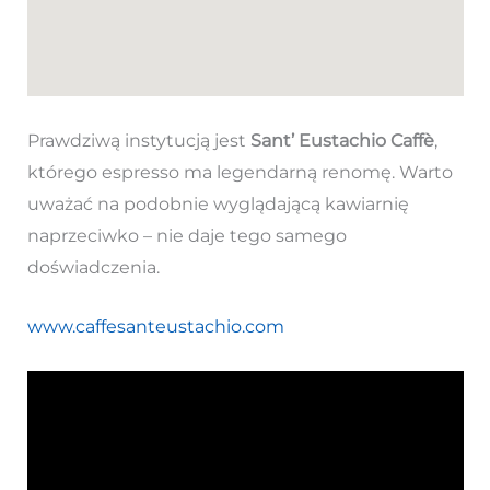
Prawdziwą instytucją jest
Sant’ Eustachio Caffè
,
którego espresso ma legendarną renomę. Warto
uważać na podobnie wyglądającą kawiarnię
naprzeciwko – nie daje tego samego
doświadczenia.
www.caffesanteustachio.com