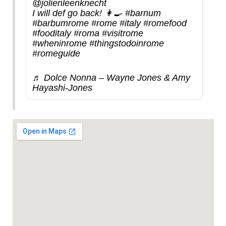
@jolienleenknecht
I will def go back! 👩‍🍳
#barnum
#barbumrome
#rome
#italy
#romefood
#fooditaly
#roma
#visitrome
#wheninrome
#thingstodoinrome
#romeguide
♬ Dolce Nonna – Wayne Jones & Amy
Hayashi-Jones