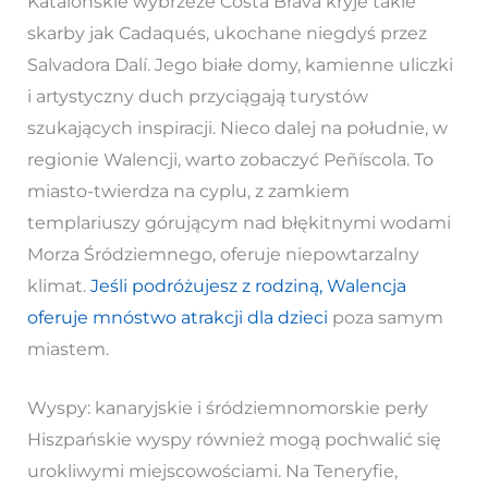
Katalońskie wybrzeże Costa Brava kryje takie
skarby jak Cadaqués, ukochane niegdyś przez
Salvadora Dalí. Jego białe domy, kamienne uliczki
i artystyczny duch przyciągają turystów
szukających inspiracji. Nieco dalej na południe, w
regionie Walencji, warto zobaczyć Peñíscola. To
miasto-twierdza na cyplu, z zamkiem
templariuszy górującym nad błękitnymi wodami
Morza Śródziemnego, oferuje niepowtarzalny
klimat.
Jeśli podróżujesz z rodziną, Walencja
oferuje mnóstwo atrakcji dla dzieci
poza samym
miastem.
Wyspy: kanaryjskie i śródziemnomorskie perły
Hiszpańskie wyspy również mogą pochwalić się
urokliwymi miejscowościami. Na Teneryfie,