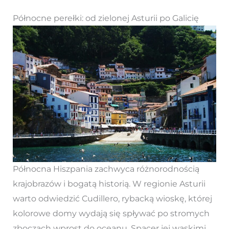
Północne perełki: od zielonej Asturii po Galicię
Północna Hiszpania zachwyca różnorodnością
krajobrazów i bogatą historią. W regionie Asturii
warto odwiedzić Cudillero, rybacką wioskę, której
kolorowe domy wydają się spływać po stromych
zboczach wprost do oceanu. Spacer jej wąskimi