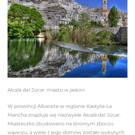
Alcalá del Júcar: miasto w jaskini
W prowincji Albacete w regionie Kastylia-La
Mancha znajduje się niezwykłe Alcalá del Júcar.
Miasteczko zbudowano na stromym zboczu
wąwozu, a wiele z jego domów zostało wykutych