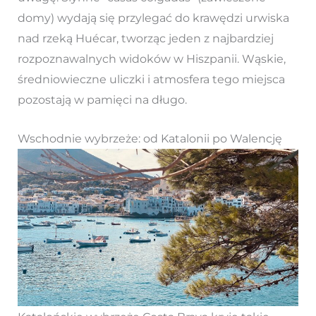
domy) wydają się przylegać do krawędzi urwiska
nad rzeką Huécar, tworząc jeden z najbardziej
rozpoznawalnych widoków w Hiszpanii. Wąskie,
średniowieczne uliczki i atmosfera tego miejsca
pozostają w pamięci na długo.
Wschodnie wybrzeże: od Katalonii po Walencję