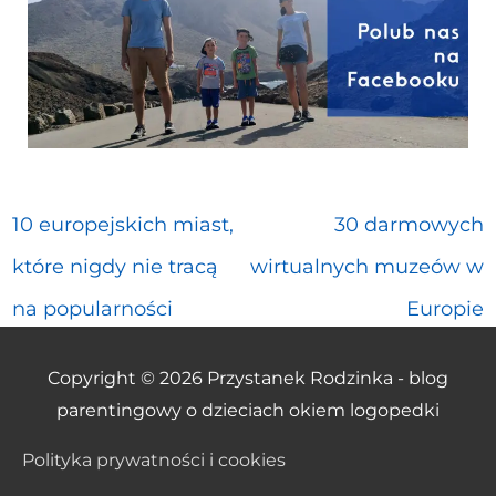
10 europejskich miast,
30 darmowych
które nigdy nie tracą
wirtualnych muzeów w
na popularności
Europie
Copyright © 2026
Przystanek Rodzinka - blog
parentingowy o dzieciach okiem logopedki
Polityka prywatności i cookies