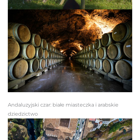
Andaluzyjski czar: białe miasteczka i arabskie
dziedzictwo