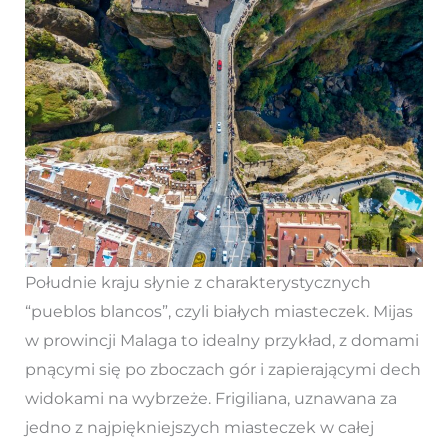
Południe kraju słynie z charakterystycznych
“pueblos blancos”, czyli białych miasteczek. Mijas
w prowincji Malaga to idealny przykład, z domami
pnącymi się po zboczach gór i zapierającymi dech
widokami na wybrzeże. Frigiliana, uznawana za
jedno z najpiękniejszych miasteczek w całej