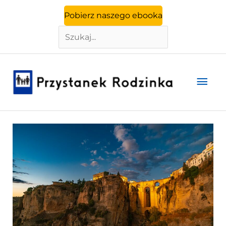
Szukaj
Przejdź
Pobierz naszego ebooka
do
treści
Głó
men