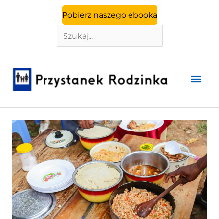
Szukaj
Przejdź
Pobierz naszego ebooka
do
treści
Głó
men