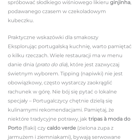
spróbować słodkiego wiśniowego likieru
ginjinha
,
podawanego czasem w czekoladowym
kubeczku.
Praktyczne wskazówki dla smakoszy
Eksplorując portugalską kuchnię, warto pamiętać
o kilku rzeczach. Wiele restauracji ma w menu
danie dnia (
prato do dia
), które jest zazwyczaj
świetnym wyborem. Tipping (napiwki) nie jest
obowiązkowy, często wystarczy zaokrąglić
rachunek w górę. Nie bój się pytać o lokalne
specjały – Portugalczycy chętnie dzielą się
kulinarnymi rekomendacjami. Pamiętaj, że
niektóre tradycyjne potrawy, jak
tripas à moda do
Porto
(flaki) czy
caldo verde
(zielona zupa z
jarmużem i ziemniakami), bywają serwowane