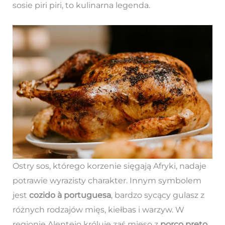
sosie piri piri, to kulinarna legenda.
Ostry sos, którego korzenie sięgają Afryki, nadaje
potrawie wyrazisty charakter. Innym symbolem
jest
cozido à portuguesa
, bardzo sycący gulasz z
różnych rodzajów mięs, kiełbas i warzyw. W
regionie Alentejo króluje zaś mięso z
porco preto