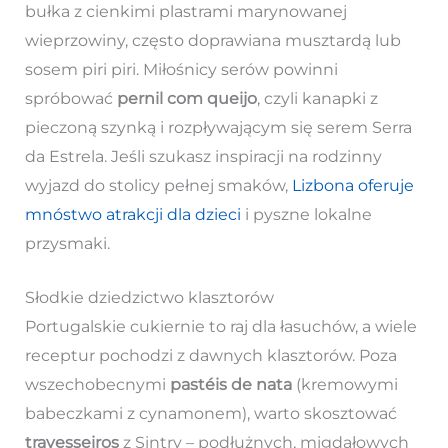
bułka z cienkimi plastrami marynowanej
wieprzowiny, często doprawiana musztardą lub
sosem piri piri. Miłośnicy serów powinni
spróbować
pernil com queijo
, czyli kanapki z
pieczoną szynką i rozpływającym się serem Serra
da Estrela. Jeśli szukasz inspiracji na rodzinny
wyjazd do stolicy pełnej smaków,
Lizbona oferuje
mnóstwo atrakcji dla dzieci
i pyszne lokalne
przysmaki.
Słodkie dziedzictwo klasztorów
Portugalskie cukiernie to raj dla łasuchów, a wiele
receptur pochodzi z dawnych klasztorów. Poza
wszechobecnymi
pastéis de nata
(kremowymi
babeczkami z cynamonem), warto skosztować
travesseiros
z Sintry – podłużnych, migdałowych