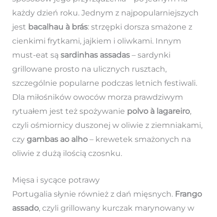
każdy dzień roku. Jednym z najpopularniejszych
jest
bacalhau à brás
: strzępki dorsza smażone z
cienkimi frytkami, jajkiem i oliwkami. Innym
must-eat są
sardinhas assadas
– sardynki
grillowane prosto na ulicznych rusztach,
szczególnie popularne podczas letnich festiwali.
Dla miłośników owoców morza prawdziwym
rytuałem jest też spożywanie
polvo à lagareiro
,
czyli ośmiornicy duszonej w oliwie z ziemniakami,
czy
gambas ao alho
– krewetek smażonych na
oliwie z dużą ilością czosnku.
Mięsa i sycące potrawy
Portugalia słynie również z dań mięsnych.
Frango
assado
, czyli grillowany kurczak marynowany w