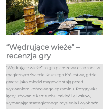
“Wędrujące wieże” –
recenzja gry
“Wędrujące wieże” to gra planszowa osadzona w
magicznym świecie Kruczego Królestwa, gdzie
gracze jako młodzi magowie stają przed
wyzwaniem końcowego egzaminu. Rozgrywka
łączy używanie kart ruchu, zaklęć i eliksirów,
wymagając strategicznego myślenia i wyobraźni.