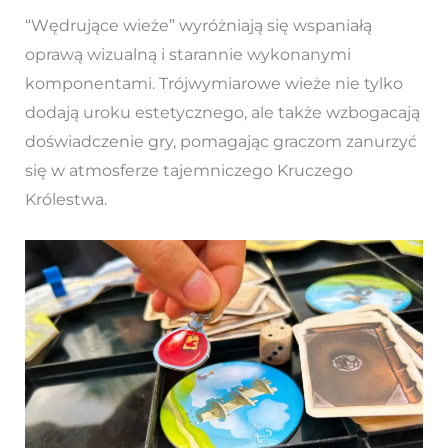
“Wędrujące wieże” wyróżniają się wspaniałą
oprawą wizualną i starannie wykonanymi
komponentami. Trójwymiarowe wieże nie tylko
dodają uroku estetycznego, ale także wzbogacają
doświadczenie gry, pomagając graczom zanurzyć
się w atmosferze tajemniczego Kruczego
Królestwa.