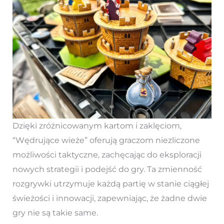
Dzięki zróżnicowanym kartom i zaklęciom,
“Wędrujące wieże” oferują graczom niezliczone
możliwości taktyczne, zachęcając do eksploracji
nowych strategii i podejść do gry. Ta zmienność
rozgrywki utrzymuje każdą partię w stanie ciągłej
świeżości i innowacji, zapewniając, że żadne dwie
gry nie są takie same.