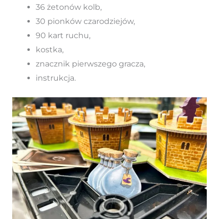
36 żetonów kolb,
30 pionków czarodziejów,
90 kart ruchu,
kostka,
znacznik pierwszego gracza,
instrukcja.