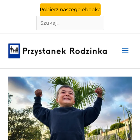
Szukaj
Przejdź
Pobierz naszego ebooka
do
treści
Głó
men