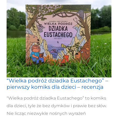
“Wielka podróż dziadka Eustachego” –
“Wielka
pierwszy komiks dla dzieci – recenzja
podróż
dziadka
“Wielka podróż dziadka Eustachego” to komiks
Eustachego”
dla dzieci, tyle że bez dymków i prawie bez słów.
–
Nie licząc niezwykle nośnych wyrażeń