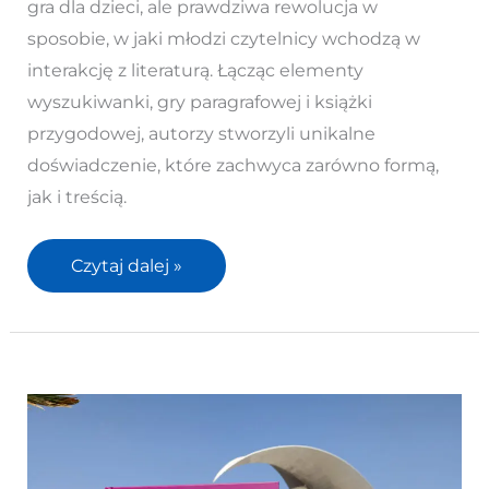
gra dla dzieci, ale prawdziwa rewolucja w
Mizielińskich,
sposobie, w jaki młodzi czytelnicy wchodzą w
która
interakcję z literaturą. Łącząc elementy
odmienia
wyszukiwanki, gry paragrafowej i książki
świat
przygodowej, autorzy stworzyli unikalne
rozrywki
doświadczenie, które zachwyca zarówno formą,
dla
jak i treścią.
dzieci
Czytaj dalej »