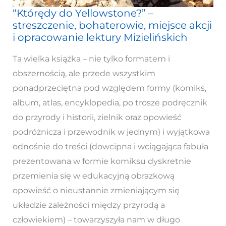
“Którędy do Yellowstone?” –
“Którędy
streszczenie, bohaterowie, miejsce akcji
do
i opracowanie lektury Mizielińskich
Yellowstone?”
–
Ta wielka książka – nie tylko formatem i
streszczenie,
obszernością, ale przede wszystkim
bohaterowie,
ponadprzeciętna pod względem formy (komiks,
miejsce
album, atlas, encyklopedia, po trosze podręcznik
akcji
do przyrody i historii, zielnik oraz opowieść
i
podróżnicza i przewodnik w jednym) i wyjątkowa
opracowanie
odnośnie do treści (dowcipna i wciągająca fabuła
lektury
prezentowana w formie komiksu dyskretnie
Mizielińskich
przemienia się w edukacyjną obrazkową
opowieść o nieustannie zmieniającym się
układzie zależności między przyrodą a
człowiekiem) – towarzyszyła nam w długo