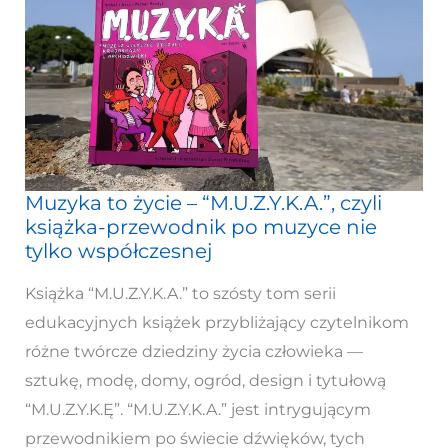
Muzyka to życie – “M.U.Z.Y.K.A.”, czyli
Muzyka
książka-przewodnik po muzyce nie
to
tylko współczesnej
życie
–
Książka “M.U.Z.Y.K.A.” to szósty tom serii
“M.U.Z.Y.K.A.”,
edukacyjnych książek przybliżający czytelnikom
czyli
różne twórcze dziedziny życia człowieka —
książka-
sztukę, modę, domy, ogród, design i tytułową
przewodnik
“M.U.Z.Y.K.Ę”. “M.U.Z.Y.K.A.” jest intrygującym
po
przewodnikiem po świecie dźwięków, tych