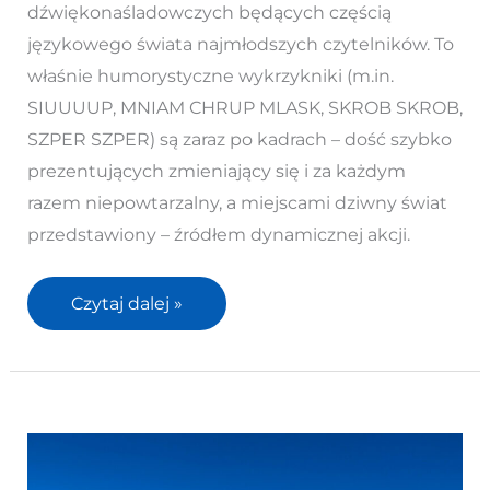
pierwszy
dźwiękonaśladowczych będących częścią
komiks
językowego świata najmłodszych czytelników. To
dla
właśnie humorystyczne wykrzykniki (m.in.
dzieci
SIUUUUP, MNIAM CHRUP MLASK, SKROB SKROB,
–
SZPER SZPER) są zaraz po kadrach – dość szybko
recenzja
prezentujących zmieniający się i za każdym
razem niepowtarzalny, a miejscami dziwny świat
przedstawiony – źródłem dynamicznej akcji.
Czytaj dalej »