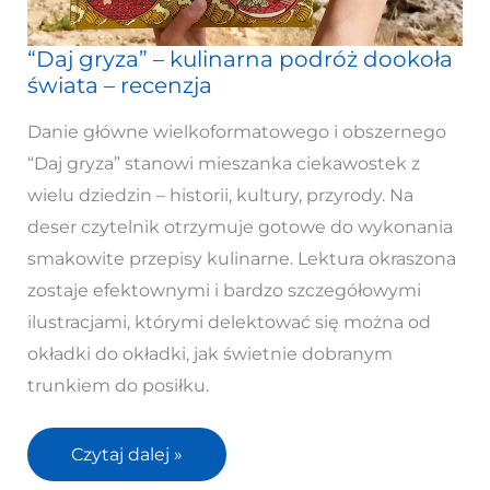
“Daj gryza” – kulinarna podróż dookoła
“Daj
świata – recenzja
gryza”
–
Danie główne wielkoformatowego i obszernego
kulinarna
“Daj gryza” stanowi mieszanka ciekawostek z
podróż
wielu dziedzin – historii, kultury, przyrody. Na
dookoła
deser czytelnik otrzymuje gotowe do wykonania
świata
smakowite przepisy kulinarne. Lektura okraszona
–
zostaje efektownymi i bardzo szczegółowymi
recenzja
ilustracjami, którymi delektować się można od
okładki do okładki, jak świetnie dobranym
trunkiem do posiłku.
Czytaj dalej »