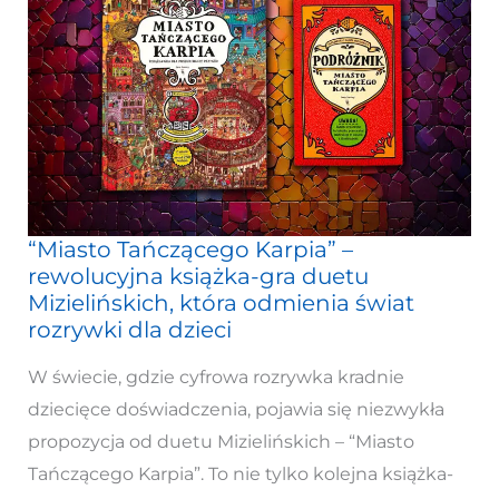
“Miasto Tańczącego Karpia” –
“Miasto
rewolucyjna książka-gra duetu
Tańczącego
Mizielińskich, która odmienia świat
Karpia”
rozrywki dla dzieci
–
W świecie, gdzie cyfrowa rozrywka kradnie
rewolucyjna
dziecięce doświadczenia, pojawia się niezwykła
książka-
propozycja od duetu Mizielińskich – “Miasto
gra
Tańczącego Karpia”. To nie tylko kolejna książka-
duetu