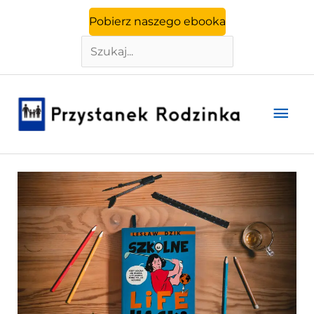
Szukaj
Przejdź
Pobierz naszego ebooka
do
treści
Głó
men