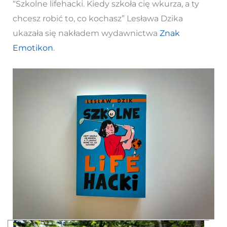
“Szkolne lifehacki. Kiedy szkoła cię wkurza, a ty
chcesz robić to, co kochasz” Lesława Dzika
ukazała się nakładem wydawnictwa
Znak
Emotikon
.