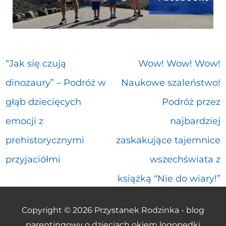
“Jak się czują
Wow! Wow! Wow!
dinozaury” – Podróż w
Naukowe szaleństwo!
głąb dziecięcych
Podróż przez
emocji z
najbardziej
prehistorycznymi
zaskakujące tajemnice
przyjaciółmi
wszechświata z
książką “Nie do wiary!”
Copyright © 2026
Przystanek Rodzinka - blog
parentingowy o dzieciach okiem logopedki