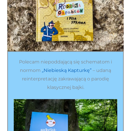
Polecam niepoddającą się schematom i
normom
„Niebieską Kapturkę”
– udaną
reinterpretację zakrawającą o parodię
klasycznej bajki.