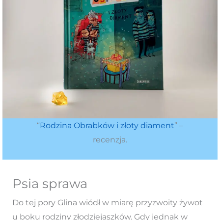
“
Rodzina Obrabków i
z
łoty diament
” –
recenzja.
Psia sprawa
Do tej pory Glina wiódł w miarę przyzwoity żywot
u boku rodziny złodziejaszków. Gdy jednak w