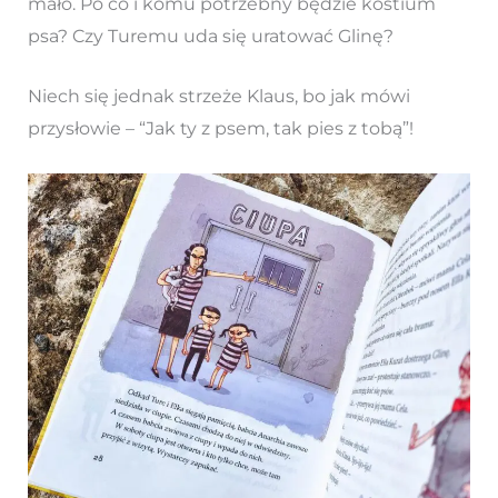
mało. Po co i komu potrzebny będzie kostium
psa? Czy Turemu uda się uratować Glinę?
Niech się jednak strzeże Klaus, bo jak mówi
przysłowie – “Jak ty z psem, tak pies z tobą”!