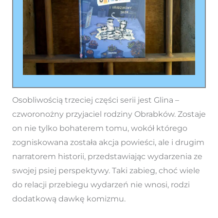
Osobliwością trzeciej części serii jest Glina –
czworonożny przyjaciel rodziny Obrabków. Zostaje
on nie tylko bohaterem tomu, wokół którego
zogniskowana została akcja powieści, ale i drugim
narratorem historii, przedstawiając wydarzenia ze
swojej psiej perspektywy. Taki zabieg, choć wiele
do relacji przebiegu wydarzeń nie wnosi, rodzi
dodatkową dawkę komizmu.