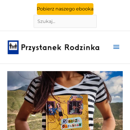
Szukaj
Przejdź
Pobierz naszego ebooka
do
treści
Głó
men