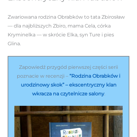
Zwariowana rodzina Obrabków to tata Zbirosław
— dla najbliższych Zbiro, mama Cela, córka
Kryminelka — w skrócie Elka, syn Ture i pies
Glina.
Zapowiedź przygód pierwszej części serii
poznacie w recenzji –
“Rodzina Obrabków i
urodzinowy skok” – ekscentryczny klan
wkracza na czytelnicze salony
.