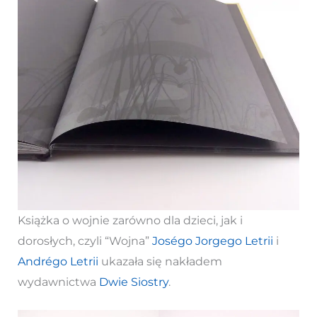
Książka o wojnie zarówno dla dzieci, jak i
dorosłych, czyli “Wojna”
Joségo Jorgego Letrii
i
Andrégo Letrii
ukazała się nakładem
wydawnictwa
Dwie Siostry
.