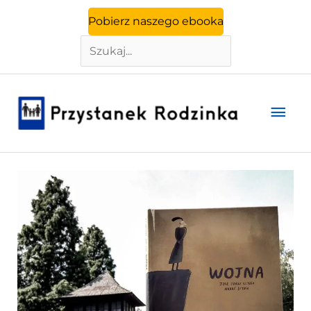
Szukaj
Przejdź
Pobierz naszego ebooka
do
treści
Głó
men