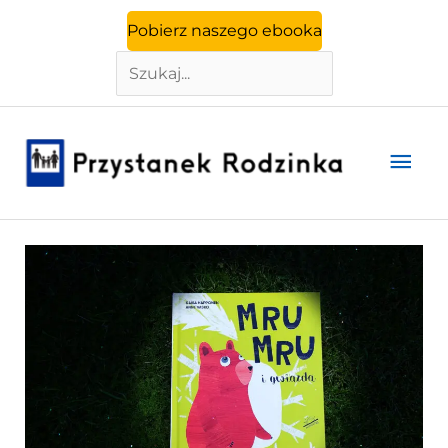
Szukaj
Przejdź
Pobierz naszego ebooka
do
treści
Głó
men