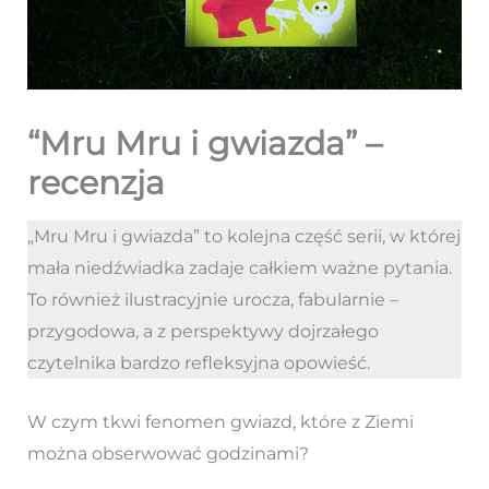
“Mru Mru i gwiazda” –
recenzja
„Mru Mru i gwiazda” to kolejna część serii, w której
mała niedźwiadka zadaje całkiem ważne pytania.
To również ilustracyjnie urocza, fabularnie –
przygodowa, a z perspektywy dojrzałego
czytelnika bardzo refleksyjna opowieść.
W czym tkwi fenomen gwiazd, które z Ziemi
można obserwować godzinami?