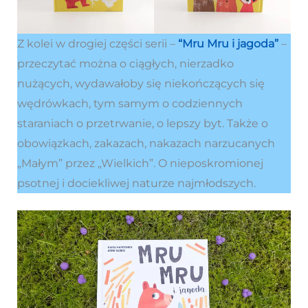
Z kolei w drogiej części serii –
“Mru Mru i jagoda”
–
przeczytać można o ciągłych, nierzadko
nużących, wydawałoby się niekończących się
wędrówkach, tym samym o codziennych
staraniach o przetrwanie, o lepszy byt. Także o
obowiązkach, zakazach, nakazach narzucanych
„Małym” przez „Wielkich”. O nieposkromionej
psotnej i dociekliwej naturze najmłodszych.